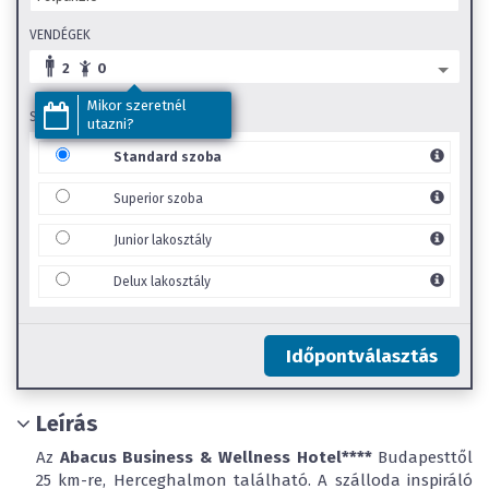
VENDÉGEK
2
0
Mikor szeretnél
SZOBA TÍPUS
utazni?
Standard szoba
Superior szoba
Junior lakosztály
Delux lakosztály
Időpontválasztás
Leírás
Az
Abacus Business & Wellness Hotel****
Budapesttől
25 km-re, Herceghalmon található. A szálloda inspiráló