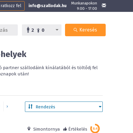
Munkanapokon
Iratkozz fel
info@szallodak.hu
9:00 - 17:00
Keresés
2
0
óhelyek
 partner szállodáink kínálatából és töltődj fel
köznapok után!
9
›
Simontornya
Értékelés