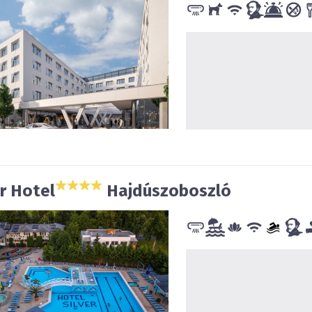
er Hotel
Hajdúszoboszló