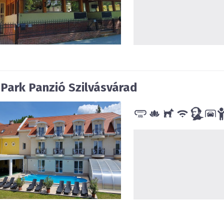
a Park Panzió Szilvásvárad