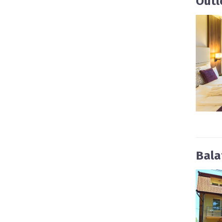
Outl
Bala