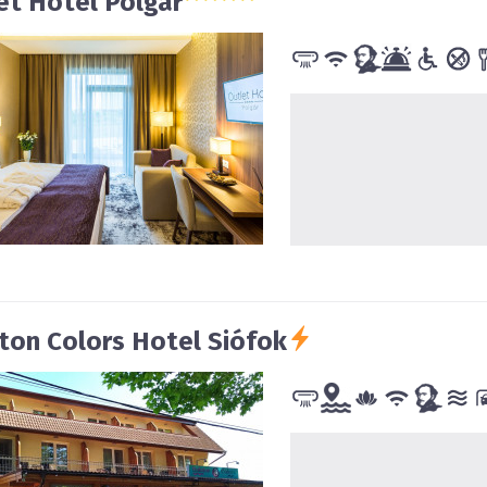
et Hotel Polgár
ton Colors Hotel
Siófok