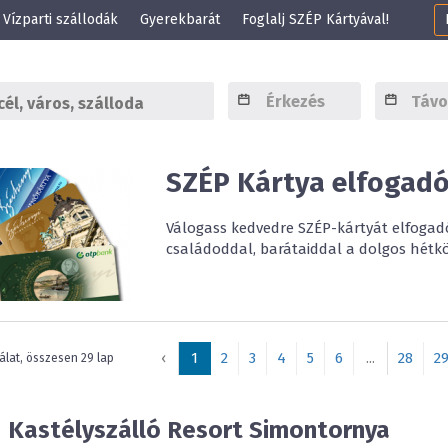
Vízparti szállodák
Gyerekbarát
Foglalj SZÉP Kártyával!
SZÉP Kártya elfogad
Válogass kedvedre SZÉP-kártyát elfogadó
családoddal, barátaiddal a dolgos hét
‹
1
2
3
4
5
6
...
28
2
álat, összesen 29 lap
d Kastélyszálló Resort
Simontornya