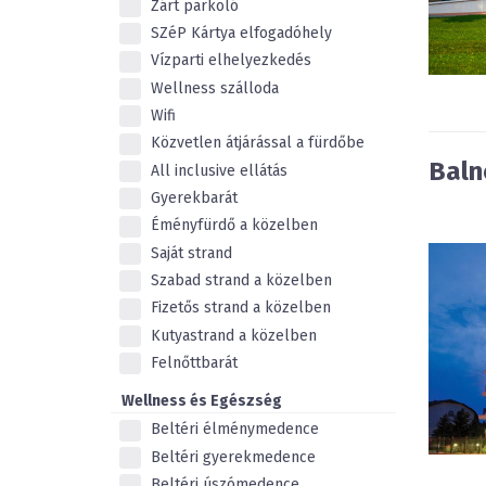
Zárt parkoló
SZéP Kártya elfogadóhely
Vízparti elhelyezkedés
Wellness szálloda
Wifi
Közvetlen átjárással a fürdőbe
Baln
All inclusive ellátás
Gyerekbarát
Éményfürdő a közelben
Saját strand
Szabad strand a közelben
Fizetős strand a közelben
Kutyastrand a közelben
Felnőttbarát
Wellness és Egészség
Beltéri élménymedence
Beltéri gyerekmedence
Beltéri úszómedence