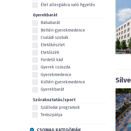
Étel allergiákra való figyelés
Gyerekbarát
Bababarát
Beltéri gyerekmedence
Családi szobák
Etetőkészlet
Etetőszék
Fürdető kád
Gyerek csúszda
Gyerekmedence
Silv
Kültéri gyerekmedence
Gyerekbarát
Szórakoztatás/sport
Szállodai programok
Teniszpálya
CSOMAG KATEGÓRIÁK