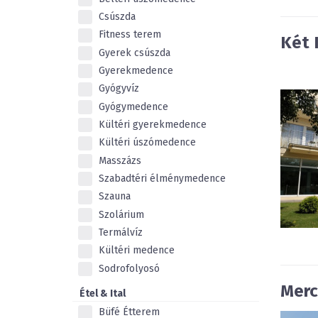
Csúszda
Fitness terem
Két 
Gyerek csúszda
Gyerekmedence
Gyógyvíz
Gyógymedence
Kültéri gyerekmedence
Kültéri úszómedence
Masszázs
Szabadtéri élménymedence
Szauna
Szolárium
Termálvíz
Kültéri medence
Sodrofolyosó
Merc
Étel & Ital
Büfé Étterem