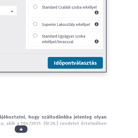
Standard Családi szoba erkéllyel
Superior Lakosztály erkéllyel
Standard Egyágyas szoba
erkéllyel/terasszal
Időpontválasztás
tájékoztatni, hogy szállodánkba jelenleg olyan
, akik a 194/2021. (IV.26.) rendelet értelmében
igazolvánnyal.