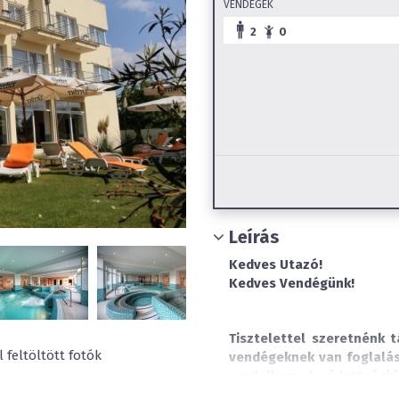
VENDÉGEK
2
0
Leírás
Kedves Utazó!
Kedves Vendégünk!
Tisztelettel szeretnénk 
 feltöltött fotók
vendégeknek van foglalása
rendelkeznek védettségi 