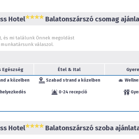
Ezen vendégeink bizton
védettségi igazolvánnyal
Szíves megértésüket kösz
ss Hotel
Balatonszárszó csomag ajánla
Két Korona Konferencia é
t, és mi találunk Önnek megoldást
munkatársunk válaszol.
A Két Korona Konferenci
részén, a Balaton déli part
Magyarország egyik legimp
el.
s Egészség
Étel & Ital
Gyere
Balatonszárszó 5,7 km ho
and a közelben
Szabad strand a közelben
Wellne
1 fizetős strandnak ad o
kb. 15 perc könnyed sétára 
lhelyezkedés
0-24 recepció
Gye
Családias szállodánk eg
felszerelt konferencia t
programok végeláthatatlan
vendégei számára.
ss Hotel
Balatonszárszó szoba ajánlata
A
76 szobával rendelke
vendégét a „Nyugalom Szig