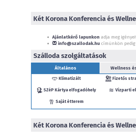
Két Korona Konferencia és Wellne
Ajánlatkérő lapunkon
adja meg igényei
info@szallodak.hu
címünkön pedig 
Szálloda szolgáltatások
Általános
Wellness é
Klimatizált
Fizetős str
SZéP Kártya elfogadóhely
Vízparti e
Saját étterem
Két Korona Konferencia és Wellne