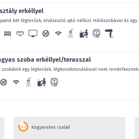
ztály erkéllyel
yaink két légterűek, elválasztó ajtó nélkül. Hálószobával és egy 
gyas szoba erkéllyel/terasszal
szobáink egy légterűek, légkondicionálással nem rendelkeznek. 
Kisgyerekes család