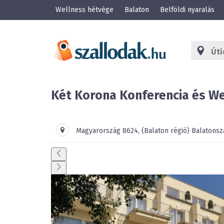
Wellness hétvége
Balaton
Belföldi nyaralás
Két Korona Konferencia és We
Magyarország
8624
,
(Balaton régió)
Balatonsz