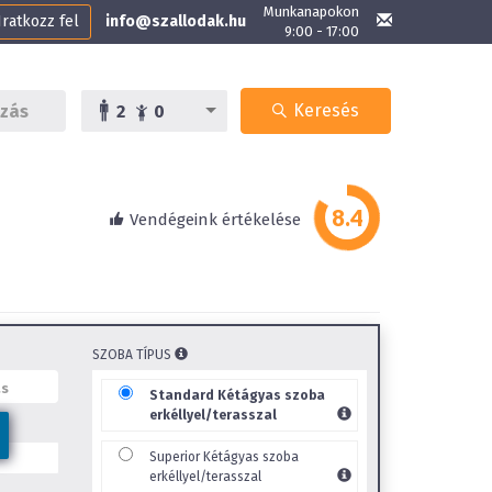
Munkanapokon
Iratkozz fel
info@szallodak.hu
9:00 - 17:00
Keresés
2
0
Vendégeink értékelése
SZOBA TÍPUS
Standard Kétágyas szoba
erkéllyel/terasszal
Superior Kétágyas szoba
erkéllyel/terasszal