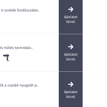
i útját tölti Nálunk, akár kikapcsolódás céljából
emes atmoszféra, munkatársaink kedvessége és
A szobák fürdőszobáv...
aink színvonala és sokszínűsége Önt is el fogja
Ajánlatot
kérek
téli kikapcsolódásról, tavaszi feltöltődésről, vagy
 Hotel a legjobb lehetőségekkel áll az Ön és
 Látogasson el a festői szépségű Balatonhoz és
 „Nyugalom Szigetén”!
s-hűtés technikáv...
olság
1000 m
Ajánlatot
kérek
k a család nyugodt p...
Ajánlatot
kérek