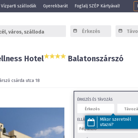
Vízparti szállodák
Gyerekbarát
Foglalj SZÉP Kártyával!
llness Hotel
Balatonszárszó
árszó
csárda utca 18
ÉRKEZÉS ÉS TÁVOZÁS
Mikor szeretnél
ELLÁTÁS
utazni?