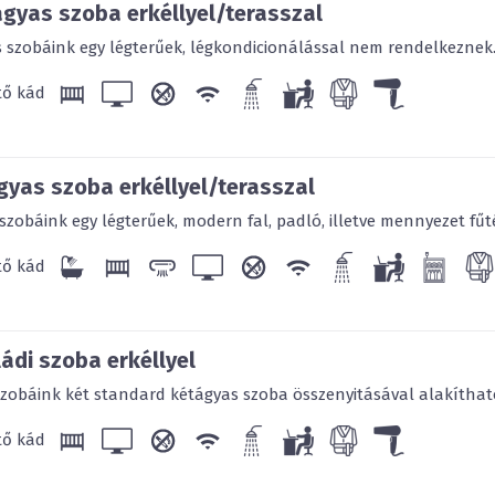
ajándékozza meg. Akár üzlet
gyas szoba erkéllyel/terasszal
érkezik hozzánk, a kell
szobáink egy légterűek, légkondicionálással nem rendelkeznek. 
szakértelme, szolgáltatás
varázsolni.
tő kád
Legyen szó őszi pihenésről, 
nyaralásról a Két Korona
Családja rendelkezésére.
élvezze a kikapcsolódást a
gyas szoba erkéllyel/terasszal
szobáink egy légterűek, modern fal, padló, illetve mennyezet fűté
A vízparttól a táv
tő kád
ádi szoba erkéllyel
zobáink két standard kétágyas szoba összenyitásával alakítható
tő kád