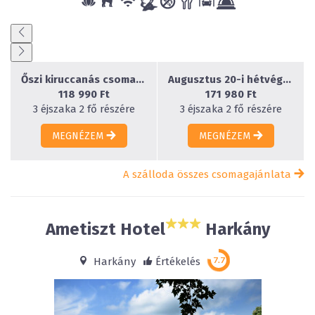
Őszi kiruccanás csomag 3 éjszakára hétvégi felhasználással
Augusztus 20-i hétvége 3 éjszakára
118 990 Ft
171 980 Ft
3 éjszaka 2 fő részére
3 éjszaka 2 fő részére
MEGNÉZEM
MEGNÉZEM
A szálloda összes csomagajánlata
Ametiszt Hotel
Harkány
Harkány
Értékelés