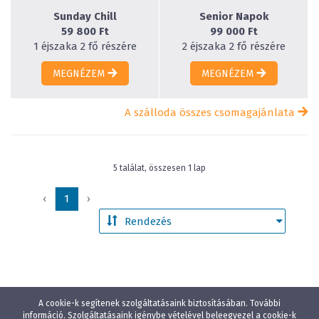
Sunday Chill
Senior Napok
59 800 Ft
99 000 Ft
1 éjszaka 2 fő részére
2 éjszaka 2 fő részére
MEGNÉZEM
MEGNÉZEM
A szálloda összes csomagajánlata
5 találat, összesen 1 lap
‹
1
›
A cookie-k segítenek szolgáltatásaink biztosításában. További
információ. Szolgáltatásaink igénybe vételével beleegyezel a cookie-k