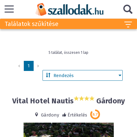
Találatok szűkítése
5 találat, összesen 1 lap
‹
1
›
Vital Hotel Nautis
Gárdony
Gárdony
Értékelés