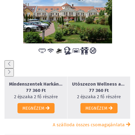
Mindenszentek Harkányban - 2 éjszaka
Utószezon Wellness akció Harkányban - 2 éjszaka
77 360 Ft
77 360 Ft
2 éjszaka 2 fő részére
2 éjszaka 2 fő részére
MEGNÉZEM
MEGNÉZEM
A szálloda összes csomagajánlata