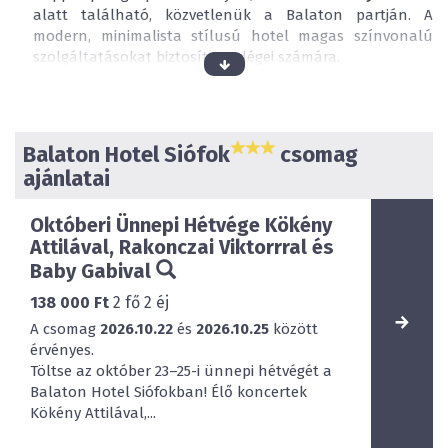
alatt található, közvetlenük a Balaton partján. A
modern, minimalista stílusú hotel magas színvonalú
szolgáltatásokat biztosít Vendégei számára.
Hatszintes hotelünk minden egyes szobája erkélyes,
fürdőszobás, légkondicionált, smart LED TV
készülékkel, valamint fény- és hőszigetelő elektromos
Balaton Hotel Siófok
csomag
redőnyökkel felszerelt.
Szobáink 2 és 3 ágyasak. Minden
szobában beépített szekrény, fogas, éjjeli szekrény és
ajánlatai
hipoallergén ágynemű-garnitúrával ellátott kényelmes,
széles ágyak állnak Vendégeink rendelkezésére. A
Októberi Ünnepi Hétvége Kökény
pótágyazott szobákban a 3. ágy 170 cm hosszú, normál
Attilával, Rakonczai Viktorrral és
szélességű ágy.
Baby Gabival
Szobáink többségéből gyönyörű kilátás nyílik a
138 000 Ft
2
fő
2
éj
Balatonra.
A csomag
2026.10.22
és
2026.10.25
között
A Balaton Hotel Siófok *** terítésmentes szolgáltatásai
érvényes.
közé tartozik a szauna, napozóágy és a napozóterasz
Töltse az október 23–25-i ünnepi hétvégét a
korlátlan használata. A szálloda teljes területén WI-FI
Balaton Hotel Siófokban! Élő koncertek
lefedettség található. Környezetbarát hotelünk
Kökény Attilával,...
szolárrendszerrel van ellátva, mely segít a
melegvíztermelésben.