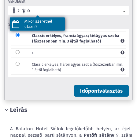
VENDÉGEK
2
0
Mikor szeretnél
SZOBA TÍPUS
utazni?
Classic erkélyes, franciaágyas/kétágyas szoba
(főszezonban min. 3 éjtől foglalható)
x
Classic erkélyes, háromágyas szoba (főszezonban min.
3 éjtől foglalható)
Időpontválasztás
Leírás
A Balaton Hotel Siófok legelőkelőbb helyén, az éjjel-
nappal pezsgő parti sétányon, a
Petőfi
sétány
9. szám