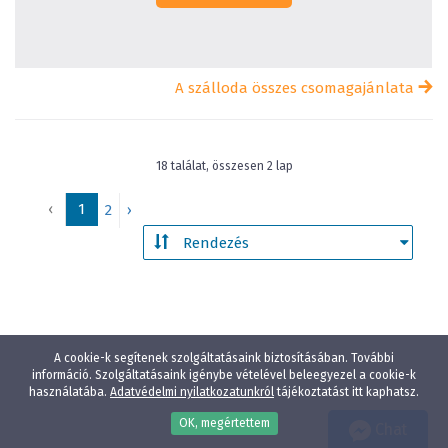
A szálloda összes csomagajánlata
18 találat, összesen 2 lap
‹
1
2
›
A cookie-k segítenek szolgáltatásaink biztosításában. További
információ. Szolgáltatásaink igénybe vételével beleegyezel a cookie-k
használatába.
Adatvédelmi nyilatkozatunkról
tájékoztatást itt kaphatsz.
OK, megértettem
Chat