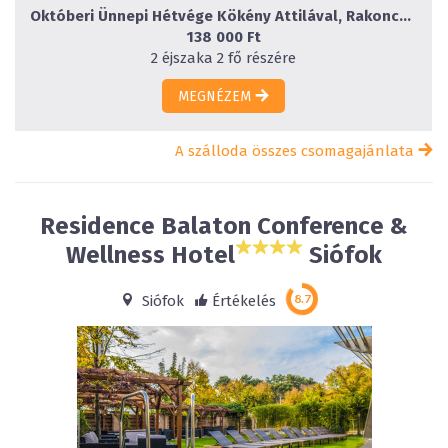
Októberi Ünnepi Hétvége Kökény Attilával, Rakonczai Viktorrral és Baby Gabival
138 000 Ft
2 éjszaka 2 fő részére
MEGNÉZEM
A szálloda összes csomagajánlata
Residence Balaton Conference &
Wellness Hotel
Siófok
Siófok
Értékelés