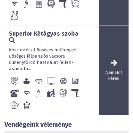
A vízparttól a távolság
100 m
Superior Kétágyas szoba
Köszöntőital Bőséges büféreggeli
Bőséges félpanziós vacsora
Élményfürdő használat (ellen-
áramolta...
Ajánlatot
kérek
Vendégeink véleménye