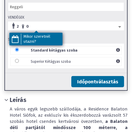
VENDÉGEK
2
0
Mikor szeretnél
SZOBA TÍPUS
utazni?
Standard kétágyas szoba
Superior Kétágyas szoba
Időpontválasztás
Leírás
A város egyik legszebb szállodája, a Residence Balaton
Hotel Siófok, az exkluzív kis ékszerdobozzá varázsolt 57
szobás hotel csendes kertvárosi övezetben,
a Balaton
déli partjától mindössze 100 méterre, a