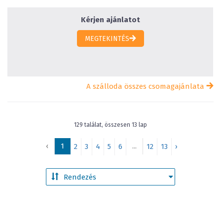
Kérjen ajánlatot
MEGTEKINTÉS
A szálloda összes csomagajánlata
129 találat, összesen 13 lap
‹
1
...
2
3
4
5
6
12
13
›