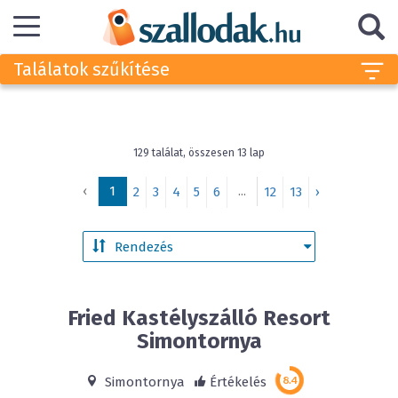
Találatok szűkítése
129 találat, összesen 13 lap
‹
1
...
2
3
4
5
6
12
13
›
Fried Kastélyszálló Resort
Simontornya
Simontornya
Értékelés