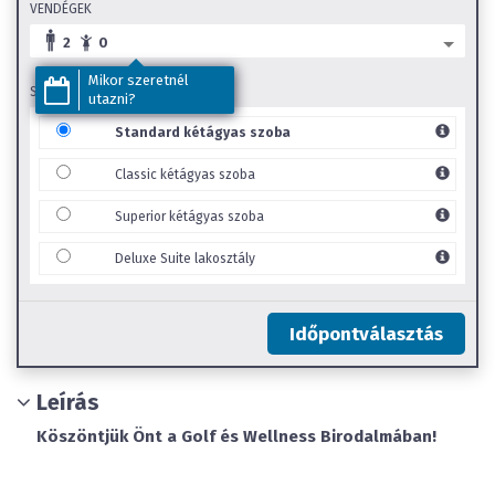
VENDÉGEK
2
0
Mikor szeretnél
SZOBA TÍPUS
utazni?
Standard kétágyas szoba
Classic kétágyas szoba
Superior kétágyas szoba
Deluxe Suite lakosztály
Időpontválasztás
Leírás
Köszöntjük Önt a Golf és Wellness Birodalmában!