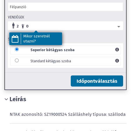
VENDÉGEK
2
0
Mikor szeretnél
SZOBA TÍPUS
utazni?
Superior kétágyas szoba
Standard kétágyas szoba
Időpontválasztás
Leírás
NTAK azonosító: SZ19000524 Szálláshely típusa: szálloda