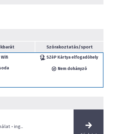
yezet. A Budai hegyekre is nyíló gyönyörű
zobájával, éttermével és kávézójával, a 14
konferenciatermével és a méltán híres Aronia
málvize egyenesen a Margitszigetről származik,
solódást nyújt pihenni vágyó és üzleti útra
 egyaránt.
kbarát
Szórakoztatás/sport
Wifi
SZéP Kártya elfogadóhely
soda
Nem dohányzó
lat • ing...