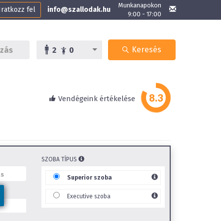
Munkanapokon
Iratkozz fel
info@szallodak.hu
9:00 - 17:00
Keresés
2
0
Vendégeink értékelése
SZOBA TÍPUS
Superior szoba
Executive szoba