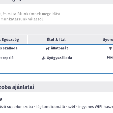
vonzereje az otthonos körn
panorámájával, 310 vendégs
sokoldalúan berendezhető 
t, és mi találunk Önnek megoldást
Spa fürdőjével, melynek ter
munkatársunk válaszol.
szállodánk tökéletes kikapc
érkező vendégeink számára
s Egészség
Étel & Ital
Gyere
s szálloda
Állatbarát
Mo
recepció
Gyógyszálloda
oba ajánlatai
a
ző superior szoba • légkondícionáló • széf • ingyenes WIFI haszná