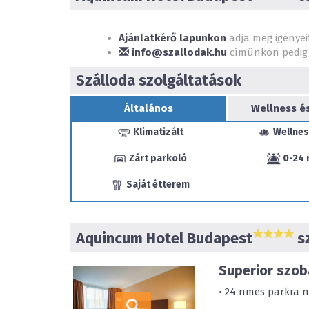
Ajánlatkérő lapunkon
adja meg igényei
info@szallodak.hu
címünkön pedig 
Szálloda szolgáltatások
Általános
Wellness é
Klimatizált
Wellnes
Zárt parkoló
0-24 
Saját étterem
Aquincum Hotel Budapest
sz
Superior szob
• 24 nmes parkra né