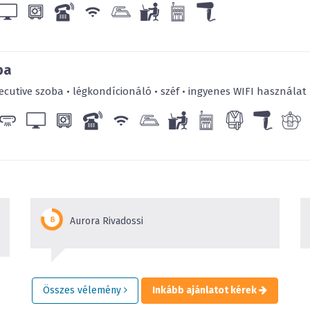
ba
cutive szoba • légkondícionáló • széf • ingyenes WIFI használat •
Aurora Rivadossi
Összes vélemény
Inkább ajánlatot kérek