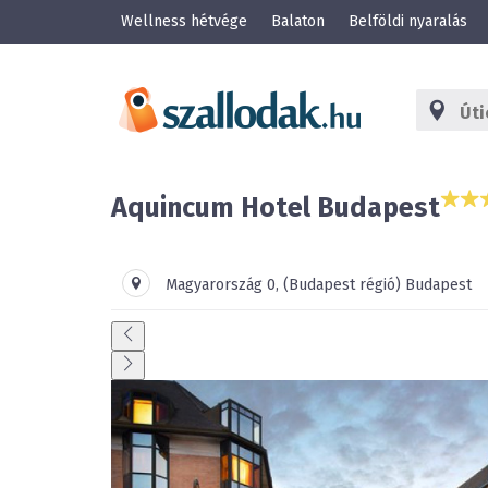
Wellness hétvége
Balaton
Belföldi nyaralás
Aquincum Hotel Budapest
Magyarország
0
,
(Budapest régió)
Budapest