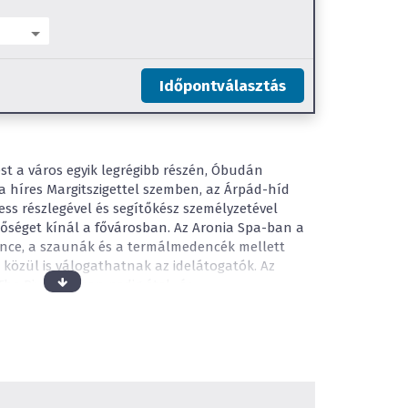
Időpontválasztás
t a város egyik legrégibb részén, Óbudán
a híres Margitszigettel szemben, az Árpád-híd
ess részlegével és segítőkész személyzetével
etőséget kínál a fővárosban. Az Aronia Spa-ban a
ence, a szaunák és a termálmedencék mellett
közül is válogathatnak az idelátogatók. Az
he River Bárban pedig étel- és
választéka várja a Szálloda vendégeit. Ha
ndégeinknek, ingyenes belvárosi transzfer is
a környékén hangulatos utcákat, borozókat és
amint a híres óbudai Főtér is a közelben
hatalmas saját parkkal rendelkezik, jó időben
sorban üzleti jellegű szálloda egyik legnagyobb