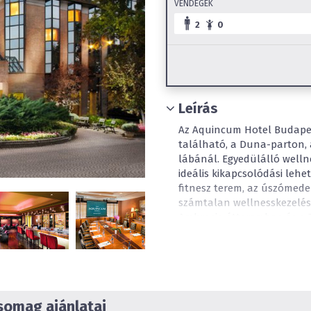
VENDÉGEK
2
0
Leírás
Az Aquincum Hotel Budapes
található, a Duna-parton, 
lábánál. Egyedülálló welln
ideális kikapcsolódási leh
fitnesz terem, az úszómed
számtalan wellnesskezelés 
Ambrosia étteremben és a T
italkülönlegességek széles 
kirándulni támad kedves Ve
igénybe vehető. A szállod
éttermeket is találunk, val
helyezkedik el. A szálloda 
omag ajánlatai
pedig terasszal is. Az első