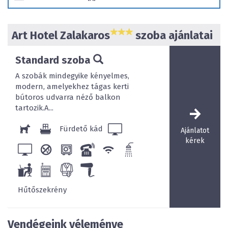
kikapcsolódást teljessé.
Art Hotel Zalakaros
szoba ajánlatai
Standard szoba
A szobák mindegyike kényelmes,
modern, amelyekhez tágas kerti
bútoros udvarra néző balkon
tartozik.A...
Fürdető kád
Ajánlatot
kérek
Hűtőszekrény
Vendégeink véleménye