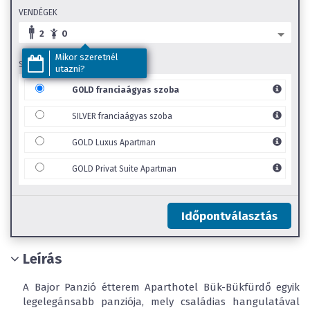
VENDÉGEK
2
0
Mikor szeretnél
SZOBA TÍPUS
utazni?
GOLD franciaágyas szoba
SILVER franciaágyas szoba
GOLD Luxus Apartman
GOLD Privat Suite Apartman
Időpontválasztás
Leírás
A Bajor Panzió étterem Aparthotel Bük-Bükfürdő egyik
legelegánsabb panziója, mely családias hangulatával