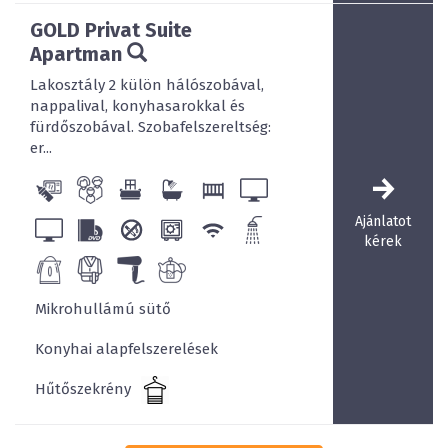
GOLD Privat Suite
Apartman
Vendégeink wellness szolgáltatásainkat is kedvezményes
áron vehetik igénybe!
Lakosztály 2 külön hálószobával,
nappalival, konyhasarokkal és
fürdőszobával. Szobafelszereltség:
er...
Ajánlatot
Infraszaunánk, valamint masszázsszolgáltatásaink
kérek
vendégeink testi és lelki megújulását szolgálják.
Mikrohullámú sütő
Konyhai alapfelszerelések
Privát jakuzzival, a forró hangulatért kulcsra zárt
Hűtőszekrény
wellness helyiségünkben…