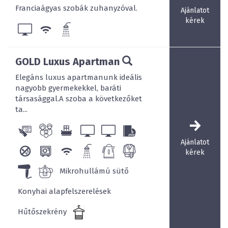
Franciaágyas szobák zuhanyzóval.
Ajánlatot
A panzióban 2011-ben 10 új, GOLD klímás, infra fűtéses
kérek
apartman szoba, illetve nászutas lakosztály került
kialakításra.
GOLD Luxus Apartman
Elegáns luxus apartmanunk ideális
nagyobb gyermekekkel, baráti
Elegáns szobáinkban fürdő, WC, törölközőbekészítés,
társasággal.A szoba a következőket
hajszárító, hűtő, Sat-TV (LCD monitorral), DVD,
ta...
ébresztőrádió, ingyenes WIFI elérés szolgálja vendégeink
kényelmét. A tisztaságról naponta gondoskodunk.
Ajánlatot
kérek
Mikrohullámú sütő
Gold és Silver szobáink közül mindenki kiválaszthatja a
neki legmegfelelőbb elhelyezési megoldást!
Konyhai alapfelszerelések
Hűtőszekrény