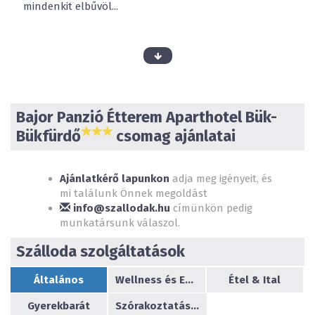
mindenkit elbűvöl...
Igényes, tiszta szobákkal, biztonságos, kamerával őrzött
udvari parkolóval várjuk az idelátogatókat.
Bajor Panzió Étterem Aparthotel Bük-
Bükfürdő
csomag ajánlatai
Ajánlatkérő lapunkon
adja meg igényeit, és
mi találunk Önnek megoldást
Szállóvendégeinknek többféle ellátást van lehetőségük
info@szallodak.hu
címünkön pedig
igényelni, bőséges büféreggeli kínálattal és félpanziós
munkatársunk válaszol.
ellátással is tudunk szolgálni, amely a’la carte ebédet,
vagy vacsorát tartalmaz a reggelin felül.
Szálloda szolgáltatások
Általános
Wellness és Egészség
Étel & Ital
Gyerekbarát
Szórakoztatás/sport
Az éppen erre járó, kiránduló kedves vendégeket is várjuk