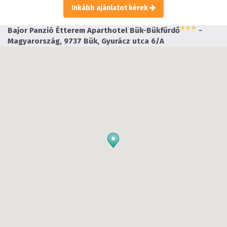
Inkább ajánlatot kérek
Bajor Panzió Étterem Aparthotel Bük-Bükfürdő
-
Magyarország, 9737 Bük, Gyurácz utca 6/A
Töltsön el pár órát édes kettesben kedvesével, wellness
helységünkben!
A kertben van lehetőség grillpartit rendezni,
tollaslabdázni, ping-pongozni.
A napimádókat pedig, kora tavasztól késő őszig 8
méteres medence és napozóágyak várják!