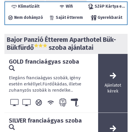
sok szeretettel, akciós árainkkal, kiváló éttermünkben a
Klimatizált
Wifi
SZéP Kártya elfogadóhely
magyar konyha gazdag ízeivel és alkalmanként
Nem dohányzó
Saját étterem
Gyerekbarát
élőzenével!
Bajor Panzió Étterem Aparthotel Bük-
Bükfürdő
szoba ajánlatai
Nálunk el lehet "bújni" a világ elől! Ha nagy szállodára
vágyik, kérjük, ne minket válasszon!
GOLD franciaágyas szoba
Elegáns franciaágyas szobák, igény
esetén erkéllyel.Fürdőkádas, illetve
Ajánlatot
zuhanyzós szobák is rendelke...
kérek
SILVER franciaágyas szoba