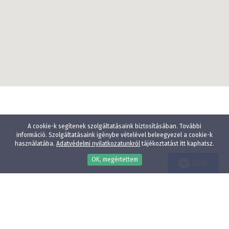
A cookie-k segítenek szolgáltatásaink biztosításában. További
információ. Szolgáltatásaink igénybe vételével beleegyezel a cookie-k
használatába.
Adatvédelmi nyilatkozatunkról
tájékoztatást itt kaphatsz.
OK, megértettem
Chat
Wellness
Gyógyfürdő
Gyerekbarát
Vízparti szállodák
Élményfürdő közelében
Állatbarát
Adatvédelmi nyilatkozat
E-mail:
info@szallodak.hu