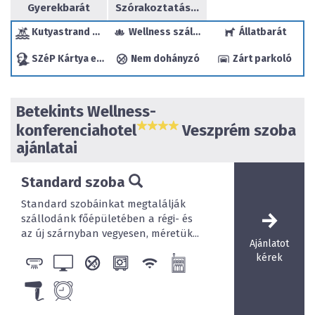
kellemes túrák, télen síelési lehetőség, csapatépítő
Gyerekbarát
Szórakoztatás/sport
helyszínek, valamint medencék, szaunák, gyereksarok.
Kutyastrand a közelben
Wellness szálloda
Állatbarát
Veszprém első wellness szállodájában és a királynék
városában ezer élmény várja!
SZéP Kártya elfogadóhely
Nem dohányzó
Zárt parkoló
Betekints Wellness-
konferenciahotel
Veszprém szoba
ajánlatai
Standard szoba
Standard szobáinkat megtalálják
szállodánk főépületében a régi- és
az új szárnyban vegyesen, méretük...
Ajánlatot
kérek