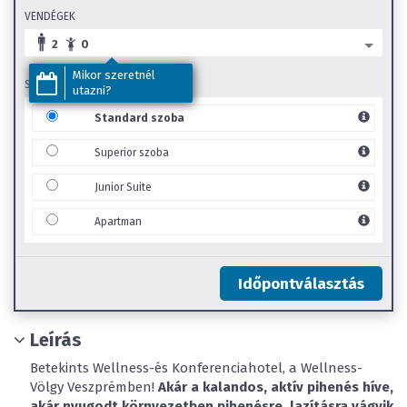
VENDÉGEK
2
0
Mikor szeretnél
SZOBA TÍPUS
utazni?
Standard szoba
Superior szoba
Junior Suite
Apartman
Időpontválasztás
Leírás
Betekints Wellness-és Konferenciahotel, a Wellness-
Völgy Veszprémben!
Akár a kalandos, aktív pihenés híve,
akár nyugodt környezetben pihenésre, lazításra vágyik