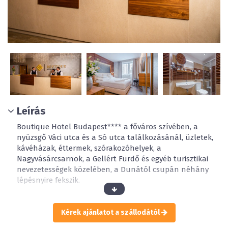
Leírás
Boutique Hotel Budapest**** a főváros szívében, a
nyüzsgő Váci utca és a Só utca találkozásánál, üzletek,
kávéházak, éttermek, szórakozóhelyek, a
Nagyvásárcsarnok, a Gellért Fürdő és egyéb turisztikai
nevezetességek közelében, a Dunától csupán néhány
lépésnyire fekszik.
A négycsillagos belvárosi szállodaépület teljes komfortot
nyújtó 74 szobája a nemzetközi butikhotelek igen
Kérek ajánlatot a szállodától
kedvelt, modern és elegáns stílusában került