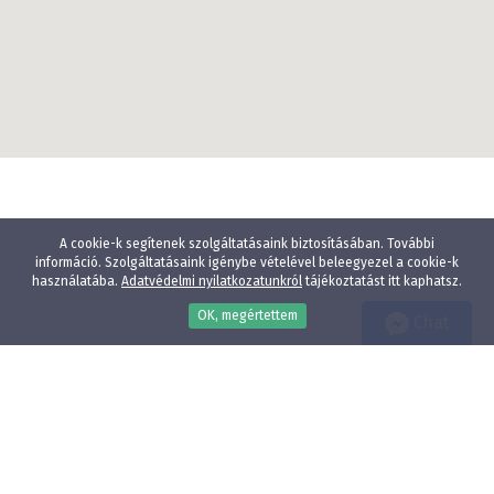
A cookie-k segítenek szolgáltatásaink biztosításában. További
információ. Szolgáltatásaink igénybe vételével beleegyezel a cookie-k
használatába.
Adatvédelmi nyilatkozatunkról
tájékoztatást itt kaphatsz.
OK, megértettem
Chat
Wellness
Gyógyfürdő
Gyerekbarát
Vízparti szállodák
Élményfürdő közelében
Állatbarát
Adatvédelmi nyilatkozat
E-mail:
info@szallodak.hu
Minden jog fenntartva - HotelPremio Kft.