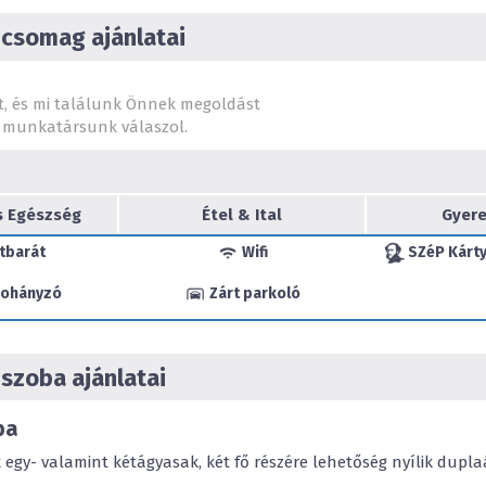
szauna, infra szauna, arom
csomag ajánlatai
masszázsszolgáltatások; val
vendégek rendelkezésére, a
business centrum várja. A 
t, és mi találunk Önnek megoldást
reggelin túl, a szálloda kávé
munkatársunk válaszol.
A szobák megjelenése követi
design, a dekoráció látvány
design koncepciójának kial
s Egészség
Étel & Ital
Gyere
természet közeli mivoltána
fák, a víz nem csak a kertv
tbarát
Wifi
SZéP Kárty
belváros szívében, a lükte
turisták és a helyi lakosok 
ohányzó
Zárt parkoló
modern értelmezésben nyúl
árasztó színes virágokhoz, 
egészen tisztán és termész
szoba ajánlatai
superior szobakategóriákka
klimatizált, minibárral, szob
internetcsatlakozási lehet
ba
lejátszó, mini hifi és extra
egy- valamint kétágyasak, két fő részére lehetőség nyílik dupla