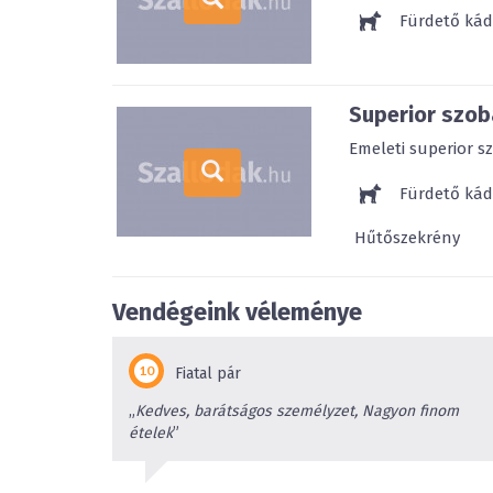
Fürdető kád
Superior szob
Emeleti superior s
Fürdető kád
Hűtőszekrény
Vendégeink véleménye
Fiatal pár
„
Kedves, barátságos személyzet, Nagyon finom
ételek
”