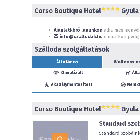
Corso Boutique Hotel
Gyula 
Ajánlatkérő lapunkon
adja meg igényei
info@szallodak.hu
címünkön pedig 
Szálloda szolgáltatások
Általános
Wellness é
Klimatizált
Álla
Akadálymentesített
Nem d
Corso Boutique Hotel
Gyula 
Standard szo
Standard szobáink 