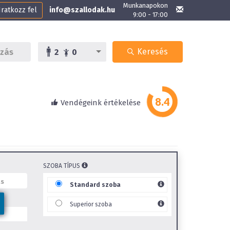
Munkanapokon
Iratkozz fel
info@szallodak.hu
9:00 - 17:00
Keresés
2
0
Vendégeink értékelése
SZOBA TÍPUS
Standard szoba
Superior szoba