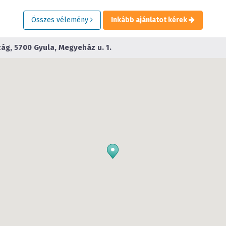
Összes vélemény
Inkább ajánlatot kérek
ág, 5700 Gyula, Megyeház u. 1.