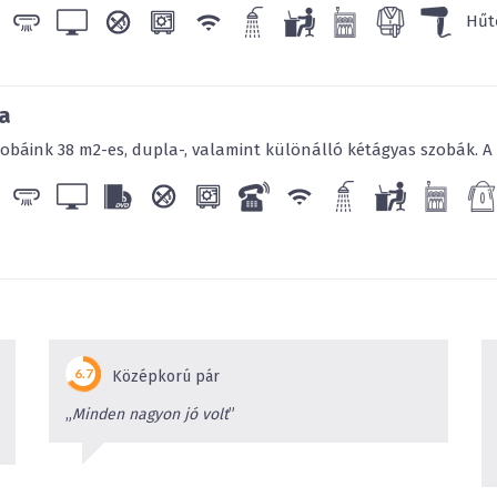
Hűt
a
zobáink 38 m2-es, dupla-, valamint különálló kétágyas szobák. A 
Középkorú pár
„
Minden nagyon jó volt
”