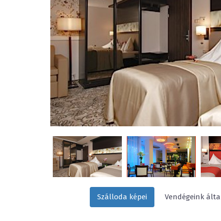
Szálloda képei
Vendégeink által