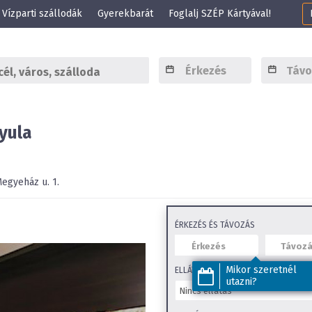
Vízparti szállodák
Gyerekbarát
Foglalj SZÉP Kártyával!
yula
egyeház u. 1.
ÉRKEZÉS ÉS TÁVOZÁS
Mikor szeretnél
ELLÁTÁS
utazni?