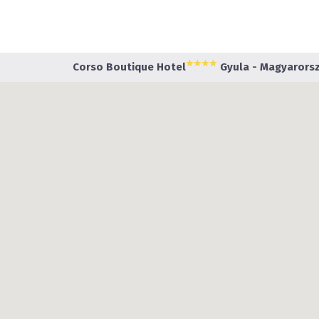
Corso Boutique Hotel
Gyula - Magyarorsz