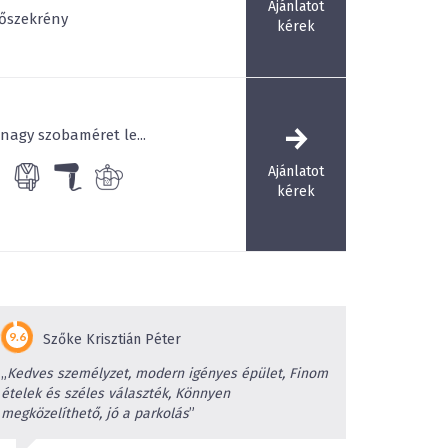
Ajánlatot
őszekrény
kérek
nagy szobaméret le...
Ajánlatot
kérek
Szőke Krisztián Péter
„
Kedves személyzet, modern igényes épület, Finom
ételek és széles választék, Könnyen
megközelíthető, jó a parkolás
”