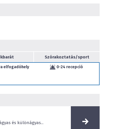
akabin, gőzkabin, sókamra, jacuzzi és
amint fitness-rész, szivar- és klubszoba áll a
z üzleti utazókat pedig konferenciaterem és
vendéglátást a nemzetközi és speciálisan gyulai
zója és bárja látja el.
 a 21. század divatos külső jegyeit, forma &
os vizualitásának megjelenítésével. A hotel
akításakor elsődleges szempont volt Gyula
kbarát
Szórakoztatás/sport
k hangsúlyozása. Érdekességképpen a virágok,
árost és Gyula környékét jellemzik, hanem a
a elfogadóhely
0-24 recepció
tő korzó mentén is meghatározza a városképet, a
hangulatát, életérzését. Erős vizuális elemként,
unk a természethez, ezen belül a vidámságot
melyek nagy üvegfelületen, egészen közelről,
etesen jelennek meg. A vendégeket standard,
l és egy lakosztállyal várjuk. Minden szoba
aszéffel, telefonnal, LCD televízióval,
őséggel ellátott. A magasabb kategóriákban DVD
 szobabekészítés növeli a színvonalat.
ágyas és különágyas...