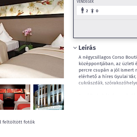
VENDÉGEK
2
0
Leírás
A négycsillagos Corso Bout
középpontjában, az üzleti 
percre csupán a jól ismert 
elérhető a híres Gyulai Vár
cukrászdák, szórakozóhelye
A szálloda hátsó - parkoló f
vendégek közvetlen a nyüzs
parkokban, és hangulatos,
magukat.
 feltöltött fotók
Gyula legújabb szállodája a
szolgáltatásai: wellness rés