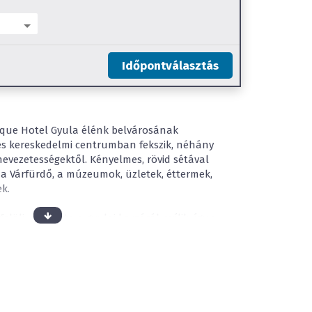
Időpontválasztás
ique Hotel Gyula élénk belvárosának
és kereskedelmi centrumban fekszik, néhány
nevezetességektől. Kényelmes, rövid sétával
, a Várfürdő, a múzeumok, üzletek, éttermek,
k.
elöli - bejárata a gyulai korzóról nyílik, így a
gő sétálóutcán, az azt megtörő virágos
 szökőkutakban gazdag tereken találják
 város minőségi szálláskínálatát gyarapítja. Főbb
z (nyitva tartás: 10:00 - 18:00 óráig) melyben finn