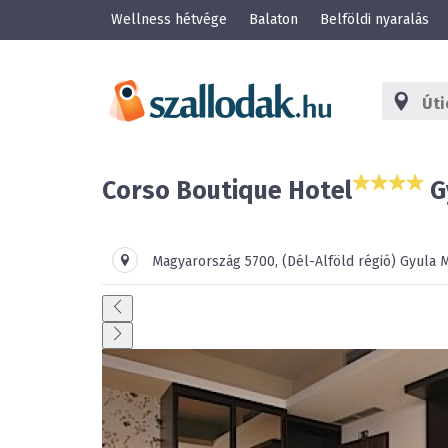
Wellness hétvége
Balaton
Belföldi nyaralás
Corso Boutique Hotel
G
Magyarország
5700
,
(Dél-Alföld régió)
Gyula
M