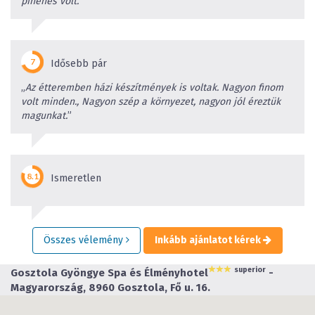
pihenés volt.
”
Idősebb pár
„
Az étteremben házi készítmények is voltak. Nagyon finom
volt minden., Nagyon szép a környezet, nagyon jól éreztük
magunkat.
”
Ismeretlen
Összes vélemény
Inkább ajánlatot kérek
superior
Gosztola Gyöngye Spa és Élményhotel
-
Magyarország, 8960 Gosztola, Fő u. 16.