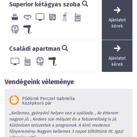
Superior kétágyas szoba
napfény jótékony hatását a napozóteraszon,
pihenőágyakon, kerti függőágyon tapasztalhatjuk meg. A
különféle masszázsok és testkezelések hozzájárulnak a
Ajánlatot
teljes ellazuláshoz. Az ugyancsak a feng shui szerint
kérek
megépített kertben szinte harapni lehet a levegőt. Ha
pár nap relaxáció után mozgásra vágyunk, kérjük a
recepció munkatársainak ajánlatait.
Családi apartman
A zavartalan pihenést nyújtó távoli kis falu, Gosztola és
Ajánlatot
az élményeket tartogató környéke a szívünk közepébe
kérek
kerülhet, ha a Gosztola Gyöngye Wellness Hotelt
választjuk!
Vendégeink véleménye
Pődörné Perczel Gabriella
NTAK regisztrációs szám: SZ19000415
Középkorú pár
„
Kellemes, gyönyörű helyen van a szálloda. , Az étterem
nagyon jó. , Kedves sze mélyzet és a felszereltség is jó.
Különösen tetszettek a programok. A kinti medence
főnyeremény. Nagyon kellemes 3 napot töltöttünk itt. Igazi