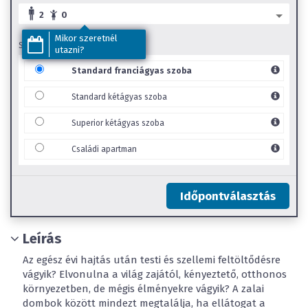
2
0
Mikor szeretnél
SZOBA TÍPUS
utazni?
Standard franciágyas szoba
Standard kétágyas szoba
Superior kétágyas szoba
Családi apartman
Időpontválasztás
Leírás
Az egész évi hajtás után testi és szellemi feltöltődésre
vágyik? Elvonulna a világ zajától, kényeztető, otthonos
környezetben, de mégis élményekre vágyik? A zalai
dombok között mindezt megtalálja, ha ellátogat a