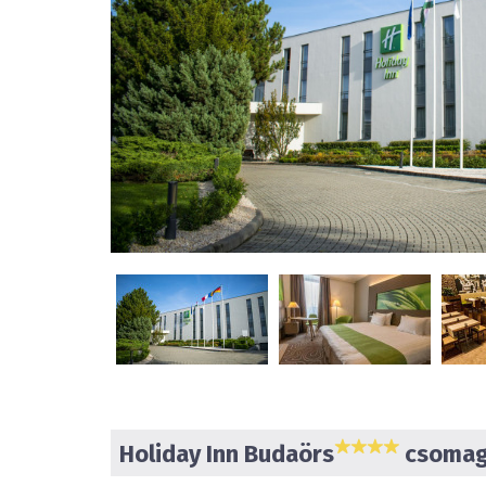
Holiday Inn Budaörs
csomag 