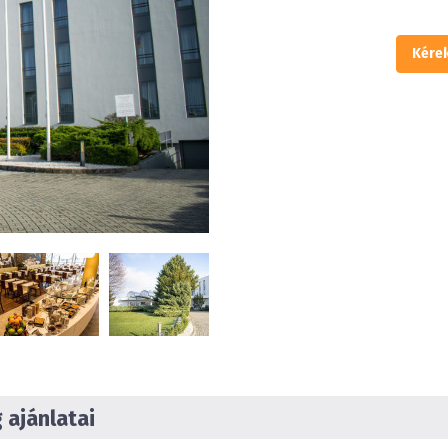
Kérek
Szállodánkban 160 légkond
apartman, mélygarázs, szau
Sindbad éttermünk várja v
ajánlatai