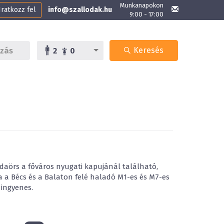
Munkanapokon
Iratkozz fel
info@szallodak.hu
9:00 - 17:00
Keresés
2
0
daörs a főváros nyugati kapujánál található,
 a Bécs és a Balaton felé haladó M1-es és M7-es
ingyenes.