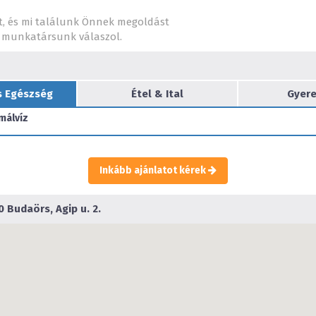
t, és mi találunk Önnek megoldást
munkatársunk válaszol.
5 db légkondicionált, minde
ideális helyszíne céges re
s Egészség
Étel & Ital
Gyere
málvíz
Inkább ajánlatot kérek
 Budaörs, Agip u. 2.
Szállodánkban a gasztronó
István Chef vezette kiváló
fogásokat vonultat fel, m