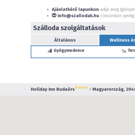
Ajánlatkérő lapunkon
adja meg igényei
info@szallodak.hu
címünkön pedig 
Szálloda szolgáltatások
Általános
Wellness é
Gyógymedence
Ter
Holiday Inn Budaörs
- Magyarország, 2040