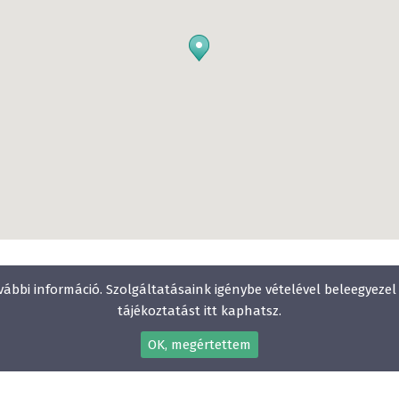
hangulatú Sindbad étterm
teraszunkon is élvezhetnek
A Holiday Inn Budapest-Bu
szállodájaként egyszerre 
és egy nemzetközi lánc szi
vábbi információ. Szolgáltatásaink igénybe vételével beleegyeze
professzionizmusát.
tájékoztatást itt kaphatsz.
OK, megértettem