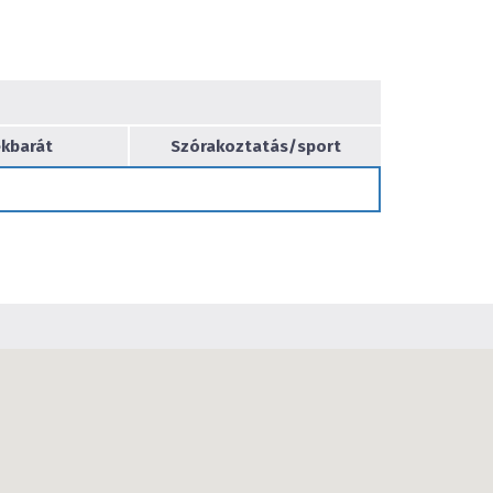
n igényt kielégítő konferencia termünk 2-300 főig
ndezvényeknek és konferenciáknak.
kbarát
Szórakoztatás/sport
miára külön hangsúlyt fektetünk: Az Oláh
 konyha klasszikus magyar és nemzetközi
elyeket vendégeink nemcsak különleges