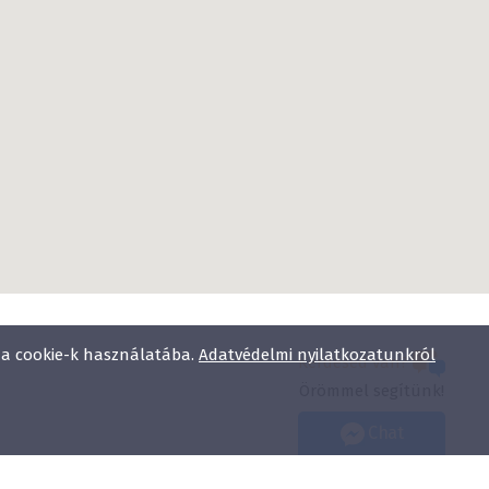
ünkben, hanem jó idő esetén árnyas
.
daörs a Holiday Inn lánc egyetlen magyarországi
képviseli a hagyományos magyar vendégszeretetet
gorú feltételeinek minden szempontból megfelelő
l a cookie-k használatába.
Adatvédelmi nyilatkozatunkról
Kérdésed van?
Örömmel segítünk!
Chat