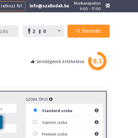
Munkanapokon
Iratkozz fel
info@szallodak.hu
9:00 - 17:00
Keresés
2
0
Vendégeink értékelése
SZOBA TÍPUS
Standard szoba
Superior szoba
Premium szoba