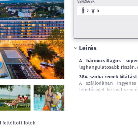
VENDÉGEK
2
0
Leírás
A háromcsillagos super
leghangulatosabb részén, a
384 szoba remek kilátást 
A szállodában ingyenes W
lehetőséget biztosít szem
(térítés ellenében).
Extra higiéniai erőfeszítés
közös tereken is az ott
Rendszeres időközönként f
 feltöltött fotók
és fertőtlenítési eljárások
csökkentsük.