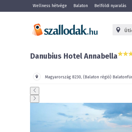
Wellness hétvége
Balaton
Belföldi nyaralás
Danubius Hotel Annabella
Magyarország
8230
,
(Balaton régió)
Balatonfü