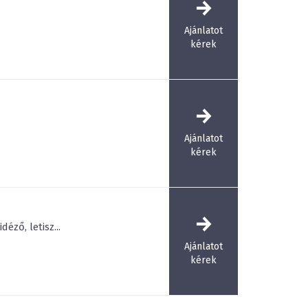
it szolgálják fel, heti két alkalommal pedig
deznek.
Ajánlatot
e
12-300 fős kapacitású rendezvények ideális
kérek
tókat a strandoláson kívül számos sportolási
 szörfözés, vízisízés, horgászat, tenisz, fallabda és
kirándulási lehetőségeket kínál.
amkínálatból válogathatnak. A legjelentősebb
ek, nemzetközi vitorlás versenyek, vitorlabontó
Ajánlatot
na bál július végén, öbölátúszó verseny
kérek
ugusztusban.
olság
50 m
éző, letisz...
Ajánlatot
kérek