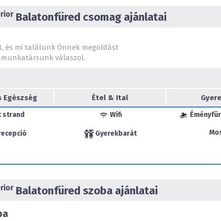
BIZTONSÁGBAN
rior
Balatonfüred csomag ajánlatai
Mindent megteszünk azért
ellenére is a tőlünk megs
igénybe veheti éttermi s
t, és mi találunk Önnek megoldást
várják minden napszakb
munkatársunk válaszol.
minimalizáljuk az érintés 
közös étkezés élvezetes 
neveztünk ki, hogy bárm
személyesen is feltehesse.
s Egészség
Étel & Ital
Gyere
A Hotel Annabella
saját 
 strand
Wifi
Éményfür
medencéje
felfrissülést 
masszázs
igénybevételére 
Mo
recepció
Gyerekbarát
A szálloda kertjében a k
eszközök várják. Asztaliten
nyújt remek testmozgási
közepétől augusztus végé
játékos programokkal go
rior
Balatonfüred szoba ajánlatai
környék felfedezéséhez ker
Az étteremben nemzetköz
ba