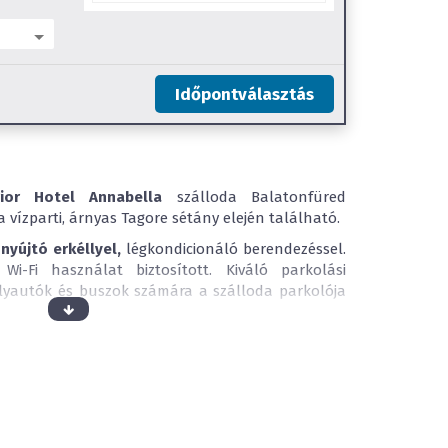
Időpontválasztás
ior Hotel Annabella
szálloda Balatonfüred
 vízparti, árnyas Tagore sétány elején található.
nyújtó erkéllyel,
légkondicionáló berendezéssel.
i-Fi használat biztosított. Kiváló parkolási
élyautók és buszok számára a szálloda parkolója
einkkel szobájában, vendéglátó egységeinkben és a
hona tisztaságát biztosítjuk pihenése alatt.
ertőtlenítünk. Követjük a nemzetközi takarítási
at, hogy az egészségügyi kockázatokat minimálisra