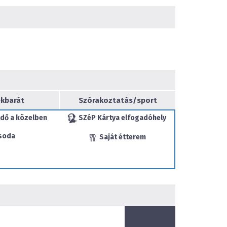
, hogy a megváltozott körülmények és előírások
zokott magas színvonalon szolgáljuk ki. Bátran
zolgáltatásainkat, munkatársaink felkészülten
an. Büféasztalainknál segítjük a tálalást,
szükségességét és elég teret biztosítunk, hogy a
élmény legyen. Szállodáinkban Pihenésbiztost
ilyen az óvintézkedéseinket érintő kérdését
kbarát
Szórakoztatás/sport
Balaton-parti strand
ja,
fedett és szabadtéri
dő a közelben
SZéP Kártya elfogadóhely
nyújt a nyári melegben.
Szauna, szolárium és
is van lehetőség.
soda
Saját étterem
isebbeket játszótér, a nagyobbakat parkfitnesz
isz, billiárd, kosárlabda palánk és strandröplabda
 lehetőséget az egész család számára. Június
ig a Danubius Bubbles Club képzett animátorai
ndoskodnak a gyermekek szórakoztatásáról. A
ékpár bérelhető.
i és magyar fogásokat, valamint regionális