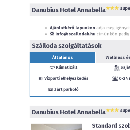
supe
Danubius Hotel Annabella
Ajánlatkérő lapunkon
adja meg igényei
info@szallodak.hu
címünkön pedig 
Szálloda szolgáltatások
Általános
Wellness é
Klimatizált
Saját
Vízparti elhelyezkedés
0-24 
Zárt parkoló
supe
Danubius Hotel Annabella
Standard szo