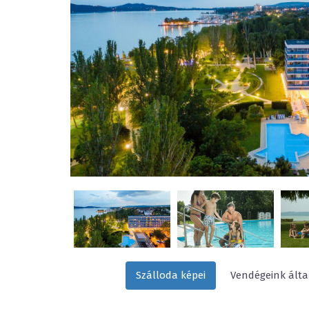
Szálloda képei
Vendégeink által