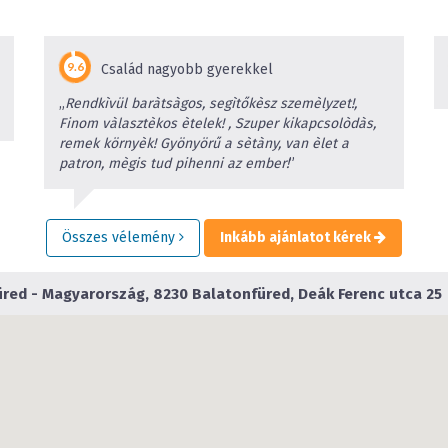
Család nagyobb gyerekkel
„
Rendkìvül baràtsàgos, segìtőkèsz szemèlyzet!,
Finom vàlasztèkos ètelek! , Szuper kikapcsolòdàs,
remek környèk! Gyönyörű a sètàny, van èlet a
patron, mègis tud pihenni az ember!
”
Összes vélemény
Inkább ajánlatot kérek
red - Magyarország, 8230 Balatonfüred, Deák Ferenc utca 25