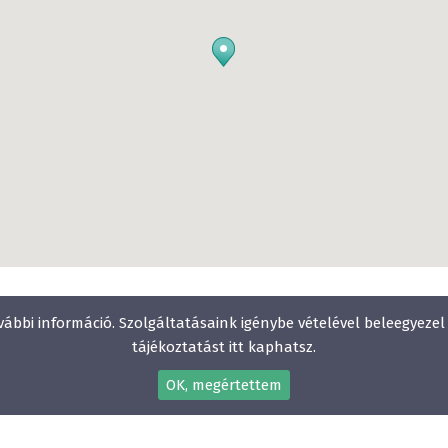
vábbi információ. Szolgáltatásaink igénybe vételével beleegyeze
tájékoztatást itt kaphatsz.
OK, megértettem