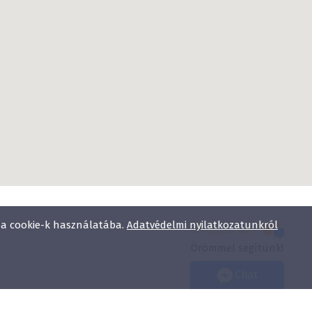
l a cookie-k használatába.
Adatvédelmi nyilatkozatunkról
Kérdésed van?
Örömmel segítünk!
Chat