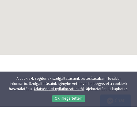
A cookie-k segítenek szolgáltatásaink biztosításában. További
információ. Szolgáltatásaink igénybe vételével beleegyezel a cookie-k
használatába.
Adatvédelmi nyilatkozatunkról
tájékoztatást itt kaphatsz.
OK, megértettem
Chat
Wellness
Gyógyfürdő
Gyerekbarát
Vízparti szállodák
Élményfürdő közelében
Állatbarát
Adatvédelmi nyilatkozat
E-mail:
info@szallodak.hu