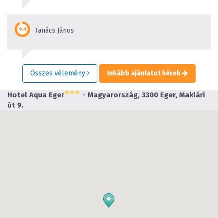
Tanács János
Összes vélemény
Inkább ajánlatot kérek
Hotel Aqua Eger
- Magyarország, 3300 Eger, Maklári
út 9.