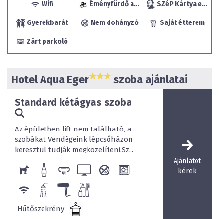
Wifi
Éményfürdő a közelben
SZéP Kártya elfogadóhely
zavartalan pihenést.
Kis gyermekekkel érkező családok számára 5 db
Gyerekbarát
Nem dohányzó
Saját étterem
apartman szobánk (4 db négy- és 1 db három
férőhelyes) nyújt kényelmes elhelyezést, melyek közül
Zárt parkoló
három kétlégterű. Igény esetén, térítésmentesen
biztosítunk baba utazóágyat, baba kádat és bilit.
Udvari, zárt parkolónk ingyenesen áll Vendégeink
Hotel Aqua Eger
szoba ajánlatai
rendelkezésére!
Standard kétágyas szoba
Szállodánk halljában, továbbá éttermünk egész
területén térítésmentes WiFi internetelérést biztosítunk!
Az épületben lift nem található, a
szobákat Vendégeink lépcsőházon
keresztül tudják megközelíteni.Sz...
Ajánlatot
kérek
Hűtőszekrény