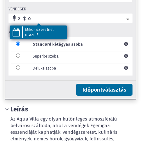
VENDÉGEK
2
0
Mikor szeretnél
SZOBA TÍPUS
utazni?
Standard kétágyas szoba
Superior szoba
Deluxe szoba
Időpontválasztás
Leírás
Az Aqua Villa egy olyan különleges atmoszférájú
belvárosi szálloda, ahol a vendégek Eger igazi
esszenciáját kaphatják: vendégszeretet, kulináris
élmények, nemes borok, gyógyvizek, felfrissülés,