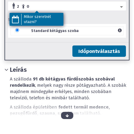
2
0
Mikor szeretnél
SZOBA TÍPUS
utazni?
Standard kétágyas szoba
Időpontválasztás
Leírás
A szálloda
91 db kétágyas fürdőszobás szobával
rendelkezik
, melyek nagy része pótágyazható. A szobák
majdnem mindegyike erkélyes, minden szobában
televízió, telefon és minibár található.
A szálloda épületében
fedett termál medence,
pezsgőfürdő, szauna, szolárium
található.
Május 1-től szeptember 30-ig a szálloda kertjében egy
úszó-, és egy melegvizes medence, július 1-től augusztus