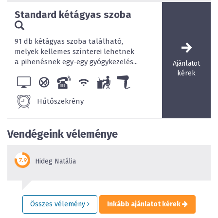
depressziós tünetegyüttesek); veleszületett vagy
Standard kétágyas szoba
szerzett ízületi deformitások; gerincferdülés; egyes
bőr- és nőgyógyászati megbetegedések.
Ellenjavallatok: heveny gyulladásos
91 db kétágyas szoba található,
megbetegedések, keringési elégtelenség, kórosan
melyek kellemes színterei lehetnek
magas vérnyomás, fertőző betegségek,
a pihenésnek egy-egy gyógykezelés...
Ajánlatot
rosszindulatú daganatos betegség, terhesség, tbc.
kérek
lázas állapot, agyvérzést, szívinfarktust és tüdő-
embóliát követő 6 hónap.
Hűtőszekrény
Vendégeink véleménye
Hideg Natália
Összes vélemény
Inkább ajánlatot kérek