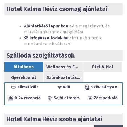
Hotel Kalma
Hévíz csomag ajánlatai
A kikapcsolódás és pihenés oázisa. Az exkluzív
gyógyszálloda
Hévíz központjában, a Tófürdőtől 2
percre
található.
Ajánlatkérő lapunkon
adja meg igényeit, és
Tágas apartmanjaink, pezsgőfürdős-szaunás wellness
mi találunk Önnek megoldást
oázisunk, számtalan szabadidős programtippünk és
info@szallodak.hu
címünkön pedig
segítőkész személyzetünk garantálja, hogy zavartalan és
munkatársunk válaszol.
kellemes lesz a nálunk töltött idő.
Szálloda szolgáltatások
Általános
Wellness és Egészség
Étel & Ital
Gyerekbarát
Szórakoztatás/sport
Klimatizált
Wifi
SZéP Kártya elfogadóhely
0-24 recepció
Saját étterem
Zárt parkoló
Hotel Kalma
Hévíz szoba ajánlatai