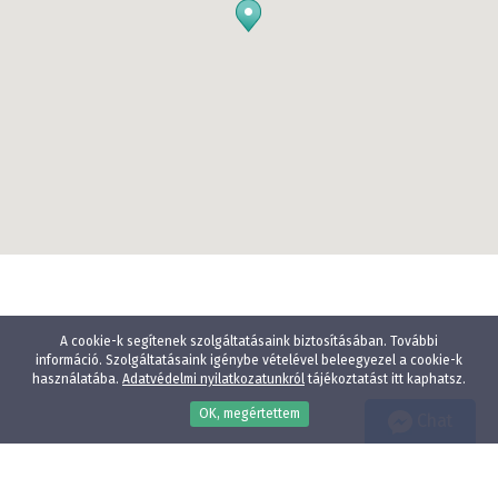
A cookie-k segítenek szolgáltatásaink biztosításában. További
információ. Szolgáltatásaink igénybe vételével beleegyezel a cookie-k
használatába.
Adatvédelmi nyilatkozatunkról
tájékoztatást itt kaphatsz.
OK, megértettem
Chat
Wellness
Gyógyfürdő
Gyerekbarát
Vízparti szállodák