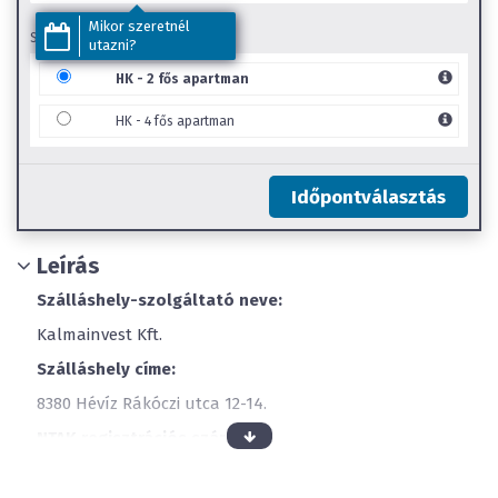
Mikor szeretnél
SZOBA TÍPUS
utazni?
HK - 2 fős apartman
HK - 4 fős apartman
Időpontválasztás
Leírás
Szálláshely-szolgáltató neve:
Kalmainvest Kft.
Szálláshely címe:
8380 Hévíz Rákóczi utca 12-14.
NTAK regisztrációs szám:
SZ21028035