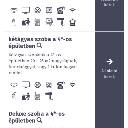
kérek
Apollónia és Kamillus konferenciatermek céges és
családi összejövetelek lebonyolítására is alkalmas 60
főig.
kétágyas szoba a 4*-os
épületben
Kétágyas szobáink a 4*-os
épületben 20 – 25 m2 nagyságúak,
franciaággyal, vagy 2 külön ággyal
Ajánlatot
rendel...
kérek
Deluxe szoba a 4*-os
épületben