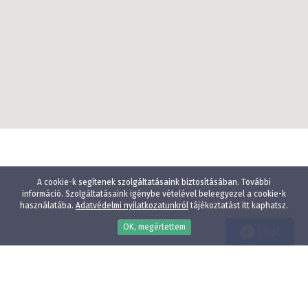
A cookie-k segítenek szolgáltatásaink biztosításában. További
információ. Szolgáltatásaink igénybe vételével beleegyezel a cookie-k
használatába.
Adatvédelmi nyilatkozatunkról
tájékoztatást itt kaphatsz.
OK, megértettem
Chat
Wellness
Gyógyfürdő
Gyerekbarát
Vízparti szállodák
Élményfürdő közelében
Állatbarát
Adatvédelmi nyilatkozat