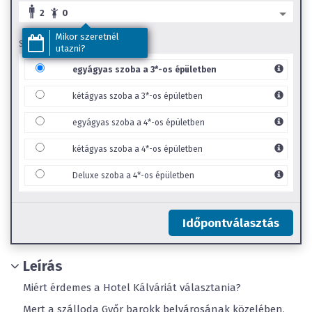
2
0
Mikor szeretnél
SZOBA TÍPUS
utazni?
egyágyas szoba a 3*-os épületben
kétágyas szoba a 3*-os épületben
egyágyas szoba a 4*-os épületben
kétágyas szoba a 4*-os épületben
Deluxe szoba a 4*-os épületben
Időpontválasztás
Leírás
Miért érdemes a Hotel Kálváriát választania?
Mert a szálloda Győr barokk belvárosának közelében,