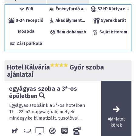
A Cross Bárban könnyed időtöltést nyújtanak
játéklehetőségek, mint billiárd, darts, asztali foci,
Wifi
Éményfürdő a közelben
SZéP Kártya elfogadóhely
kártyaszoba, illetve széles választékban minőségi italok.
0-24 recepció
Akadálymentesített
Gyerekbarát
Mosoda
Nem dohányzó
Saját étterem
Zárt parkoló
Hotel Kálvária
Győr szoba
ajánlatai
egyágyas szoba a 3*-os
épületben
Kikapcsolódást nyújt a szálloda kondicionáló terme,
illetőleg a spa részleg, ahol jacuzzi, gőzfürdő, finn- és
Egyágyas szobáink a 3*-os hotelben
infraszauna található, de választhatnak különféle
17 – 22 m2 nagyságúak, melyek
masszázsok közül is.
mindegyike klimatizált, tusolóval,...
Ajánlatot
kérek