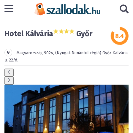
Hotel Kálvária
Győr
Magyarország
9024
,
(Nyugat-Dunántúl régió)
Győr
Kálvária
u. 22/d.