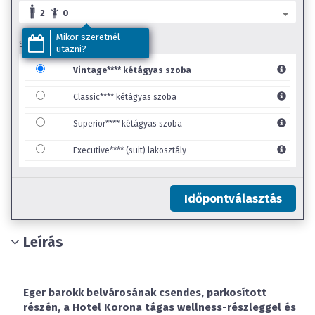
2
0
Mikor szeretnél
SZOBA TÍPUS
utazni?
Vintage**** kétágyas szoba
Classic**** kétágyas szoba
Superior**** kétágyas szoba
Executive**** (suit) lakosztály
Időpontválasztás
Leírás
Eger barokk belvárosának csendes, parkosított
részén, a Hotel Korona tágas wellness-részleggel és