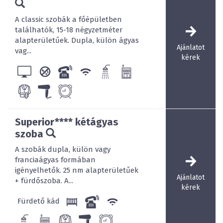
A classic szobák a főépületben
találhatók, 15-18 négyzetméter
alapterületűek. Dupla, külön ágyas
Ajánlatot
vag...
kérek
Superior**** kétágyas
szoba
A szobák dupla, külön vagy
franciaágyas formában
igényelhetők. 25 nm alapterületűek
Ajánlatot
+ fürdőszoba. A...
kérek
Fürdető kád