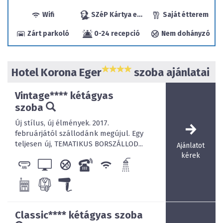
A Hotel Korona Eger szálloda ékességei: 220 ÉVES ISTVÁN
PINCE ÉS NEMZETI BORMÚZEUM valamint a világon
Wifi
SZéP Kártya elfogadóhely
Saját étterem
egyedülálló EGRI ROAD- BEATLES MÚZEUM
Zárt parkoló
0-24 recepció
Nem dohányzó
Hotel Korona Eger
szoba ajánlatai
Vintage**** kétágyas
szoba
Új stílus, új élmények. 2017.
februárjától szállodánk megújul. Egy
teljesen új, TEMATIKUS BORSZÁLLOD...
Ajánlatot
kérek
Az 1789-ben riolit tufába vájt eredeti pince rendszerben
található az István Pince  Nemzeti Bormúzeum. A
Borszentélyben több évig érleljük a Ház borait.
A
Vincellér borozóban és a pince éttermében
felejthetetlen gasztronómiai élményt nyújtó
vacsoraesteket rendezünk az ételek és borok
Classic**** kétágyas szoba
harmonizálásával.