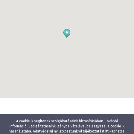
A cookie-k segítenek szolgáltatásaink biztosításában. További
információ. Szolgáltatásaink igénybe vételével beleegyezel a cookie-k
használatába.
Adatvédelmi nyilatkozatunkról
tájékoztatást itt kaphatsz.