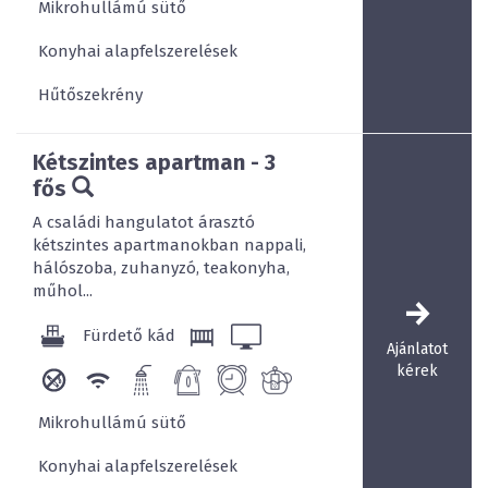
Mikrohullámú sütő
Konyhai alapfelszerelések
Hűtőszekrény
Kétszintes apartman - 3
fős
A családi hangulatot árasztó
kétszintes apartmanokban nappali,
hálószoba, zuhanyzó, teakonyha,
műhol...
Fürdető kád
Ajánlatot
kérek
Mikrohullámú sütő
Konyhai alapfelszerelések