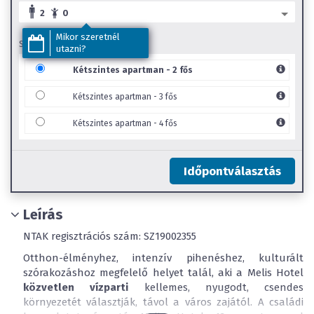
2
0
Mikor szeretnél
SZOBA TÍPUS
utazni?
Kétszintes apartman - 2 fős
Kétszintes apartman - 3 fős
Kétszintes apartman - 4 fős
Időpontválasztás
Leírás
NTAK regisztrációs szám: SZ19002355
Otthon-élményhez, intenzív pihenéshez, kulturált
szórakozáshoz megfelelő helyet talál, aki a Melis Hotel
közvetlen vízparti
kellemes, nyugodt, csendes
környezetét választják, távol a város zajától. A családi