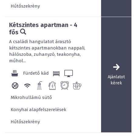
Hűtőszekrény
Kétszintes apartman - 4
fős
A családi hangulatot árasztó
kétszintes apartmanokban nappali,
hálószoba, zuhanyzó, teakonyha,
műhol...
Fürdető kád
Ajánlatot
kérek
Mikrohullámú sütő
Konyhai alapfelszerelések
Hűtőszekrény