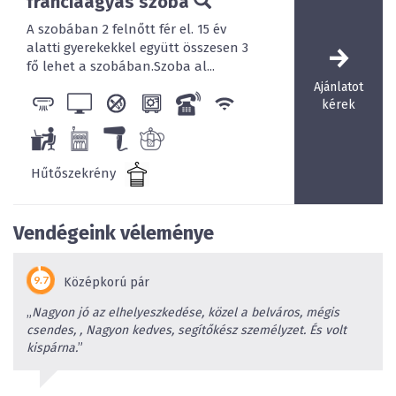
franciaágyas szoba
A szobában 2 felnőtt fér el. 15 év
alatti gyerekekkel együtt összesen 3
fő lehet a szobában.Szoba al...
Ajánlatot
kérek
Hűtőszekrény
Vendégeink véleménye
Középkorú pár
„
Nagyon jó az elhelyeszkedése, közel a belváros, mégis
csendes, , Nagyon kedves, segítőkész személyzet. És volt
kispárna.
”