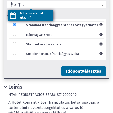
2
0
Mikor szeretnél
SZOBA TÍPUS
utazni?
Standard franciaágyas szoba (pótágyazható)
Háromágyas szoba
Standard kétágyas szoba
Superior Romantik franciaágyas szoba
Időpontválasztás
Leírás
NTAK REGISZTRÁCIÓS SZÁM: SZ19000749
A Hotel Romantik Eger hangulatos belvárosában, a
történelmi nevezetességektől és a város fő
sétálóutcáitól 2 percre található.