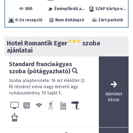
Wifi
Éményfürdő a közelben
SZéP Kártya elfogadóhely
0-24 recepció
Nem dohányzó
Zárt parkoló
Hotel Romantik Eger
szoba
ajánlatai
Standard franciaágyas
szoba (pótágyazható)
Szoba alapterülete: 16 m2 Hálótér (2
fő részére) extra nagy méretű ágy
ruhásszekrény, TV Saját f...
Ajánlatot
kérek