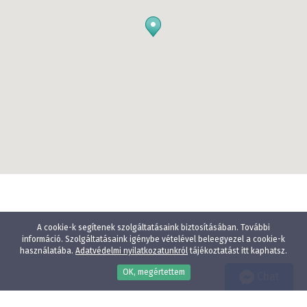
A cookie-k segítenek szolgáltatásaink biztosításában. További
információ. Szolgáltatásaink igénybe vételével beleegyezel a cookie-k
használatába.
Adatvédelmi nyilatkozatunkról
tájékoztatást itt kaphatsz.
OK, megértettem
Chat