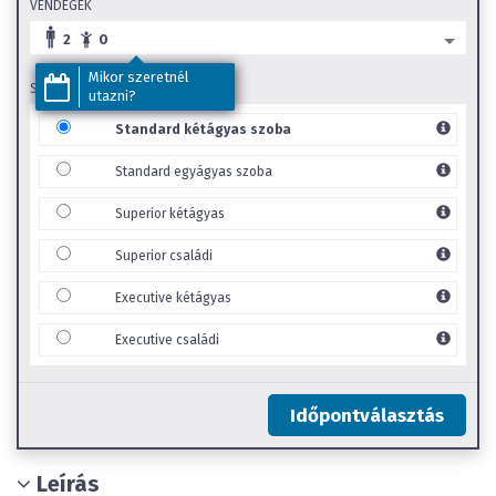
VENDÉGEK
2
0
Mikor szeretnél
SZOBA TÍPUS
utazni?
Standard kétágyas szoba
Standard egyágyas szoba
Superior kétágyas
Superior családi
Executive kétágyas
Executive családi
Időpontválasztás
Leírás