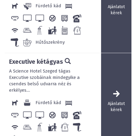
Fürdető kád
Ajánlatot
kérek
Hűtőszekrény
Executive kétágyas
A Science Hotel Szeged tágas
Executive szobáinak mindegyike a
csendes belső udvarra néz és
erkélyes....
Fürdető kád
Ajánlatot
kérek