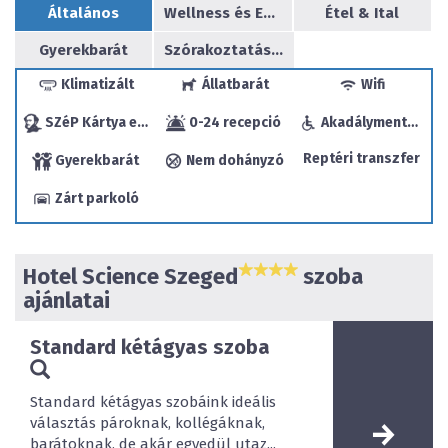
megoldhatják mind az üzleti megbeszélésekre,
Általános
Wellness és Egészség
Étel & Ital
rendezvényekre érkezők, mind pedig a helyi eseményeket,
Gyerekbarát
Szórakoztatás/sport
nevezetességeket felkereső szállóvendégek. A lobby bár
kávékülönlegességekkel, frissítőkkel várja napközben és
Klimatizált
Állatbarát
Wifi
este a vendégeket.
SZéP Kártya elfogadóhely
0-24 recepció
Akadálymentesített
Reptéri transzfer
Gyerekbarát
Nem dohányzó
Zárt parkoló
Hotel Science Szeged
szoba
ajánlatai
Standard kétágyas szoba
Standard kétágyas szobáink ideális
választás pároknak, kollégáknak,
barátoknak, de akár egyedül utaz...