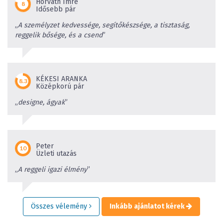
Horváth Imre
Idősebb pár
„
A személyzet kedvessége, segítőkészsége, a tisztaság,
reggelik bősége, és a csend
”
KÉKESI ARANKA
Középkorú pár
„
designe, ágyak
”
Peter
Üzleti utazás
„
A reggeli igazi élmény
”
Összes vélemény
Inkább ajánlatot kérek