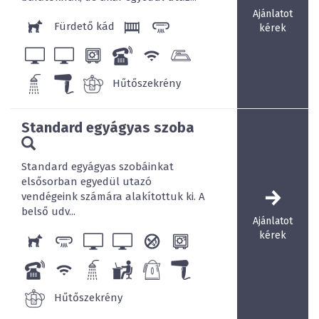
Ajánlatot
Fürdető kád
kérek
Hűtőszekrény
Standard egyágyas szoba
Standard egyágyas szobáinkat
elsősorban egyedül utazó
vendégeink számára alakítottuk ki. A
belső udv...
Ajánlatot
kérek
Hűtőszekrény