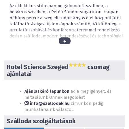
Az eklektikus stílusban megálmodott szálloda, a
belváros szívében, a Petőfi Sándor sugárúton, csupán
néhány percre a szegedi tudományos élet központjától
található. Az igazi újdonságnak számító, 43 különleges
arculatú szobával és konferenciateremmel rendelkező
design szálloda, modern berendezésével és technológiai
megoldásaival, a helyi cégek üzleti partnereire, a szegedi
tudományos életre, valamint annak szereplőire
koncentrálva került kialakításra. A város első
dizájnszállodája elegáns helyszín lehet kisebb
Hotel Science Szeged
csomag
konferenciák, üzleti megbeszélések, szemináriumok
lebonyolításához. A bőséges, svédasztalos reggelit
ajánlatai
különleges, a tudományt merész és stílusos dekorációs
elemként felhasználó környezetben van lehetőség
elfogyasztani, mely üzleti reggelik megfelelő helyszíne is
Ajánlatkérő lapunkon
adja meg igényeit, és
lehet. A szálloda- szolgáltatásainak és a szobák
mi találunk Önnek megoldást
kialakításának köszönhetően- kellemes pihenést nyújt
info@szallodak.hu
címünkön pedig
rövid és hosszútávon egyaránt. King size méretű ágyak,
munkatársunk válaszol.
minőségi matracok biztosítják vendégeink számára a
Szálloda szolgáltatások
kényelmes és pihentető alvást. A hotelhez kapcsolódó
mélygarázsnak köszönhetően a parkolást is könnyedén