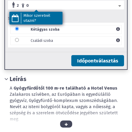
2
0
Mikor szeretnél
SZOBA TÍPUS
utazni?
Kétágyas szoba
Családi szoba
Időpontválasztás
Leírás
A
Gyógyfürdőtől 100 m-re található a Hotel Venus
Zalakaros szívében, az Európában is egyedülálló
gyógyvíz, Gyógyfürdő-komplexum szomszédságában.
Nevét az isteni bolygóról kapta, vagyis a nőiesség, a
szépség és a szerelem ötvöződése jegyében született
meg.
Ha igazán pihenésre, kikapcsolódásra vágyik, és mind