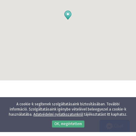
A cookie-k segítenek szolgáltatásaink biztosításában. További
információ. Szolgáltatásaink igénybe vételével beleegyezel a cookie-k
használatába.
Adatvédelmi nyilatkozatunkról
tájékoztatást itt kaphatsz.
OK, megértettem
Chat