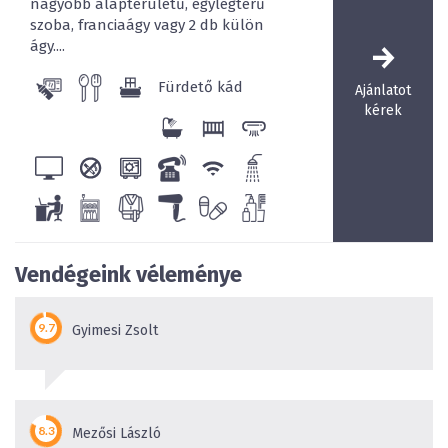
nagyobb alapterületű, egylégterű
szoba, franciaágy vagy 2 db külön
ágy....
Fürdető kád
Ajánlatot
kérek
Vendégeink véleménye
Gyimesi Zsolt
Mezősi László