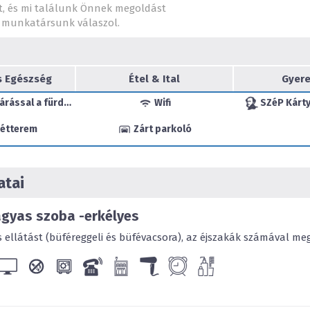
t, és mi találunk Önnek megoldást
munkatársunk válaszol.
A megújult 2-es épület (egy
összenyitható, 24 superior 
négycsillagos ellátást. A 
légkondicionált, LCD TV-vel, 
s Egészség
Étel & Ital
Gyere
Füstmentes szintek és szob
rással a fürdőbe
Wifi
SZéP Kárty
 étterem
Zárt parkoló
NTAK regisztrációs szám: S
atai
gyas szoba -erkélyes
ós ellátást (büféreggeli és büfévacsora), az éjszakák számával me