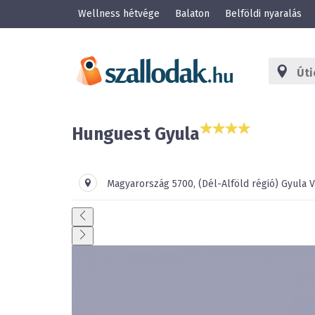
Wellness hétvége
Balaton
Belföldi nyaralás
Hunguest Gyula
Magyarország
5700
,
(Dél-Alföld régió)
Gyula
V