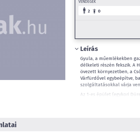
VENDÉGEK
2
0
Leírás
Gyula, a műemlékekben gaz
délkeleti részén fekszik. A
övezett környezetben, a C
Várfürdővel egybeépítve, b
szolgáltatásokkal várja ve
Az 1-es épület (egykori Dür
családi összenyitható erkély
lakosztállyal és 4 akadály
fürdőszobája speciálisan ki
igényeinek megfelelően min
latai
bárral, telefonnal, szobai s
várják kedves Vendégeinket