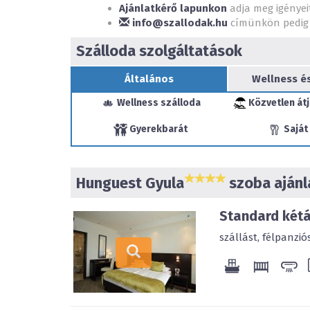
Ajánlatkérő lapunkon
adja meg igényei
info@szallodak.hu
címünkön pedig 
Szálloda szolgáltatások
Általános
Wellness é
Wellness szálloda
Közvetlen átjá
Gyerekbarát
Saját
Hunguest Gyula
szoba ajánl
Standard kétá
szállást, félpanzi