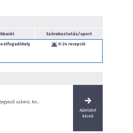
kori Munkácsy szárny) 56 standard, 20 családi
és 2 akadálymentesített szoba biztosít
mai kor igényeinek megfelelően minden szoba
mini bárral, telefonnal, szobai széffel ellátott!
kbarát
Szórakoztatás/sport
ák várják kedves Vendégeinket.
a elfogadóhely
0-24 recepció
Z19000089
gegyező számú, ko...
Ajánlatot
kérek