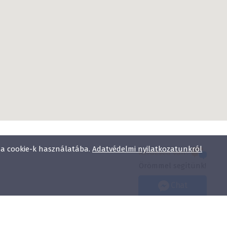
l a cookie-k használatába.
Adatvédelmi nyilatkozatunkról
Kérdésed van?
Örömmel segítünk!
Chat
Adatvédelmi nyilatkozat