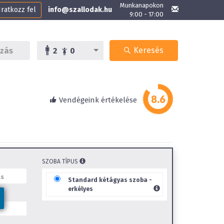
Munkanapokon
Iratkozz fel
info@szallodak.hu
9:00 - 17:00
Keresés
2
0
Vendégeink értékelése
SZOBA TÍPUS
Standard kétágyas szoba -
erkélyes