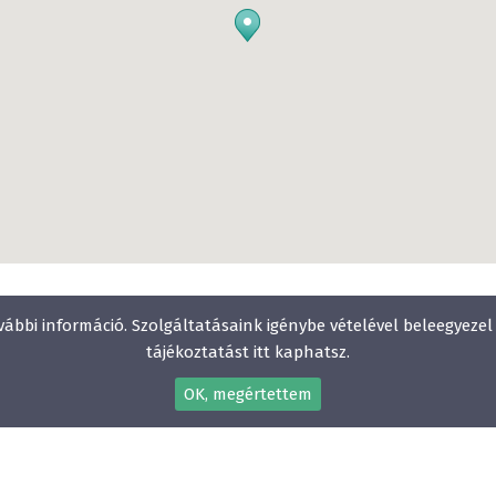
vábbi információ. Szolgáltatásaink igénybe vételével beleegyeze
tájékoztatást itt kaphatsz.
OK, megértettem
Gyerekbarát
Vízparti szállodák
Élményfürdő közelében
Állatbarát