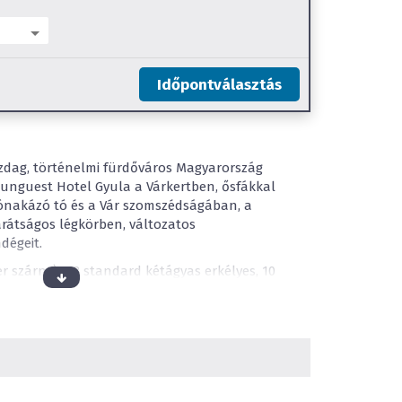
Időpontválasztás
dag, történelmi fürdőváros Magyarország
 Hunguest Hotel Gyula a Várkertben, ősfákkal
sónakázó tó és a Vár szomszédságában, a
arátságos légkörben, változatos
ndégeit.
er szárny) 153 standard kétágyas erkélyes, 10
es szobával, 4 junior lakosztállyal, 5
mentesített erkélyes szobával (melynek
alakított) várja a pihenni vágyókat. A mai kor
den szoba légkondicionált, LCD TV-vel, mini
zéffel ellátott! Füstmentes szintek és szobák
.