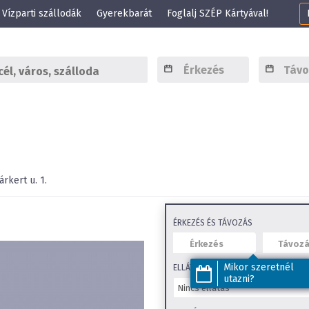
Vízparti szállodák
Gyerekbarát
Foglalj SZÉP Kártyával!
árkert u. 1.
ÉRKEZÉS ÉS TÁVOZÁS
Mikor szeretnél
ELLÁTÁS
utazni?