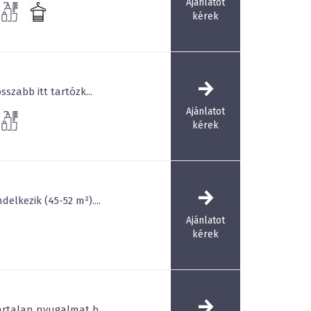
Ajánlatot
medence (32 C°) és egy sós vizű ülőmedence (32
kérek
s kültéri radonos vizű ülőmedence – került
zauna világon belül bio szauna, finn szaunák, egy
őzkabin, Kneipp taposó medence és tepidárium
lgálja a zavartalan kikapcsolódást. Mindezek
beach teszi még színesebbé a wellness élményt.
szabb itt tartózk...
kal az Imola Hotel Platán a régió egyedülálló
Ajánlatot
gközpontúság mellett kulcsfontosságú szerepet
kérek
 turisztikai attrakciója, a
borkultúra és a
nk a hagyományokon alapuló, megújuló magyar
i borok élményével gazdagodva távozzanak
lkezik (45-52 m²)....
Ajánlatot
kérek
artalan nyugalmat b...