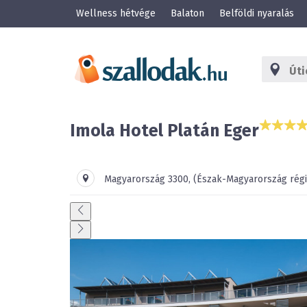
Wellness hétvége
Balaton
Belföldi nyaralás
Imola Hotel Platán Eger
Magyarország
3300
,
(Észak-Magyarország régi