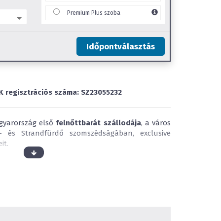
Premium Plus szoba
Időpontválasztás
K regisztrációs száma: SZ23055232
gyarország első
felnőttbarát szállodája
, a város
l- és Strandfürdő szomszédságában, exclusive
it.
 egyedülállóan nyugodt környezetet biztosítunk
l, akár párjával érkezik hozzánk.
Prémium Plus szoba, 4 Junior, 10 De Luxe
Luxe Corner lakosztályunk, 2 Romantic Spa
uxe Corner szaunás lakosztályunk
mindegyike
nan csodálatos kilátás nyílik a keleti oldalon az