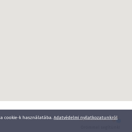
l a cookie-k használatába.
Adatvédelmi nyilatkozatunkról
Kérdésed van?
Örömmel segítünk!