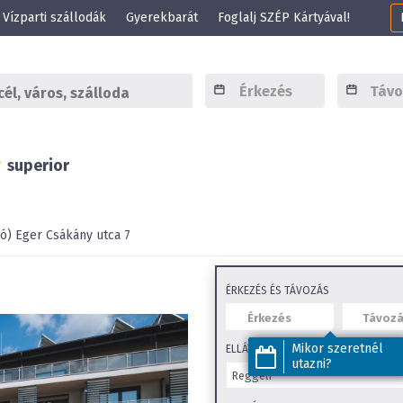
Vízparti szállodák
Gyerekbarát
Foglalj SZÉP Kártyával!
superior
ó)
Eger
Csákány utca 7
ÉRKEZÉS ÉS TÁVOZÁS
Mikor szeretnél
ELLÁTÁS
utazni?