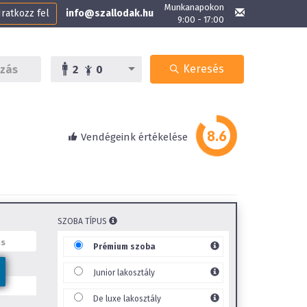
Munkanapokon
Iratkozz fel
info@szallodak.hu
9:00 - 17:00
Keresés
2
0
Vendégeink értékelése
SZOBA TÍPUS
Prémium szoba
Junior lakosztály
De luxe lakosztály