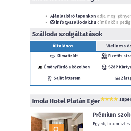
Ajánlatkérő lapunkon
adja meg igényei
info@szallodak.hu
címünkön pedig 
Szálloda szolgáltatások
Általános
Wellness é
Klimatizált
Fizetős str
Éményfürdő a közelben
SZéP Kártya
Saját étterem
Zárt 
super
Imola Hotel Platán Eger
Prémium szo
Egyedi, finom ízlé