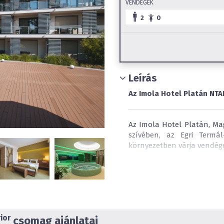
VENDÉGEK
2
0
Leírás
Az Imola Hotel Platán NTA
Az Imola Hotel Platán, Ma
szívében, az Egri Termá
környezetben várja vendége
Felnőttbarát szállodaként
az Ön számára, akár egyedü
A 22 Prémium szoba, 6 
lakosztályunk és 5 De 
lakosztályunk, s 2 De L
ior
rendelkezik erkéllyel, ahon
csomag ajánlatai