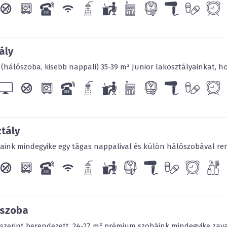
C°), radonos vizű élmény
C°)
, továbbá jakuzzi é
kialakításra. Az exkluzív s
alpesi szauna, továbbá g
(infrás pihenőszoba) szo
ály
mellett só kamra és solar 
(hálószoba, kisebb nappali) 35-39 m² Junior lakosztályainkat, hos
Ezekkel a szolgáltatások
szállodája, ahol a vendé
kap Eger város másik fő
gasztronómia
, vendégei
konyha és legjobb egr
szállodánkból.
ztály
aink mindegyike egy tágas nappalival és külön hálószobával rende
 szoba
s szerint berendezett, 24-27 m² prémium szobáink mindegyike zav