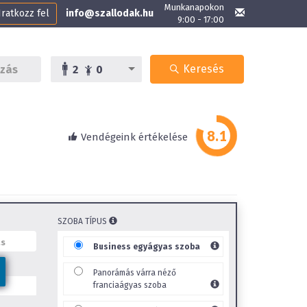
Munkanapokon
Iratkozz fel
info@szallodak.hu
9:00 - 17:00
Keresés
2
0
Vendégeink értékelése
SZOBA TÍPUS
Business egyágyas szoba
Panorámás várra néző
franciaágyas szoba