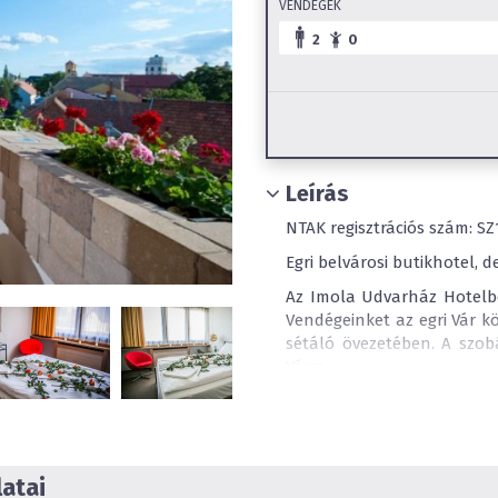
VENDÉGEK
2
0
Leírás
NTAK regisztrációs szám: S
Egri belvárosi butikhotel, 
Az Imola Udvarház Hotelb
Vendégeinket az egri Vár 
sétáló övezetében. A szobá
Várra.
Szállodánktól pár perc s
Termál- és Élményfürdő.
3 emeletes Hotelünk nem 
tizenöt különböző stílusb
atai