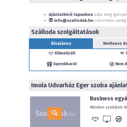
Ajánlatkérő lapunkon
adja meg igényei
info@szallodak.hu
címünkön pedig 
Szálloda szolgáltatások
Általános
Wellness é
Klimatizált
Gyerekbarát
Nem d
Imola Udvarház Eger
szoba ajánla
Business egy
Minden szobánk légk