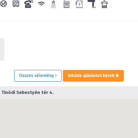
Összes vélemény
Inkább ajánlatot kérek
 Tinódi Sebestyén tér 4.