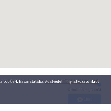
l a cookie-k használatába.
Adatvédelmi nyilatkozatunkról
Kérdésed van?
Örömmel segítünk!
Chat