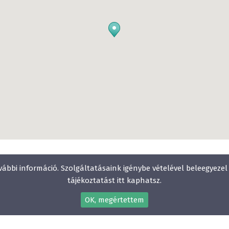
vábbi információ. Szolgáltatásaink igénybe vételével beleegyeze
tájékoztatást itt kaphatsz.
OK, megértettem