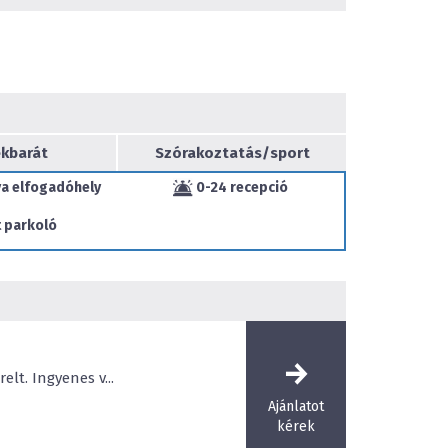
lkezünk főként üzleti utazók számára ideális
 számára franciaágyas szobákkal és családok vagy
 közkedvelt, több légteres apartmanokkal, melyek
ikkal és a teljes mértékben felszerelt konyhával
lenes otthonként Vendégeink számára.
ngekhez tökéletes helyszín hotelünk, míg üzleti
csorához hangulatos éttermünket ajánljuk.
kbarát
Szórakoztatás/sport
en 25 fős teremkapacitás, kiváló technikai
a elfogadóhely
0-24 recepció
tő, szabadidős és magas szintű gasztronómiai
nk rendelkezésére családias, baráti légkörben,
 parkoló
an.
IN Guide 2022, 2023, 2024 és 2025 Bib Gourmand
nk az ország egyik legjobb étterme és a Stílusos
lt. Ingyenes v...
Ajánlatot
kérek