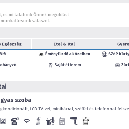
kedves Vendégeket. Rende
egyágyas szobákkal, párok
baráti társaságok számára
t, és mi találunk Önnek megoldást
tágas méretbeli adottsága
munkatársunk válaszol.
szolgálnak tökéletes ideig
Céges meetingekhez, tréni
tárgyaláshoz, ebédhez, va
s Egészség
Étel & Ital
Gyere
40 férőhelyes hotelünkb
Wifi
Éményfürdő a közelben
SZéP Kárty
felszereltség, csapatépí
programok állnak Vendégei
ohányzó
Saját étterem
Zárt
Eger történelmi belvárosáb
A Macok Bisztrót a MICHEL
díjjal értékelte, éttermü
tai
Vidéki Éttermiség tagja.
ágyas szoba
ondicionált, LCD TV-vel, minibárral, széffel és telefonnal felszere