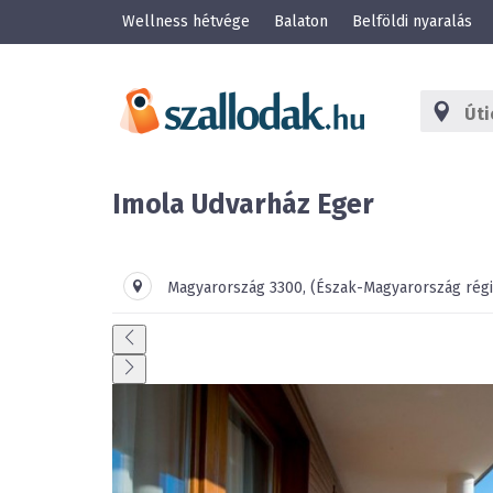
Wellness hétvége
Balaton
Belföldi nyaralás
Imola Udvarház Eger
Magyarország
3300
,
(Észak-Magyarország régi