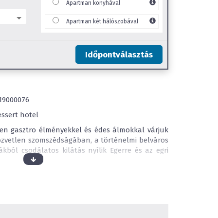
Apartman konyhával
Apartman két hálószobával
Időpontválasztás
Z19000076
dessert hotel
en gasztro élményekkel és édes álmokkal várjuk
közvetlen szomszédságában, a történelmi belváros
kból csodálatos kilátás nyílik Egerre és az egri
étára található a híres Török Fürdő és az egri
rendelkezik lifttel. Édes, otthonos hangulatú,
an berendezett szobával és apartmannal várja a