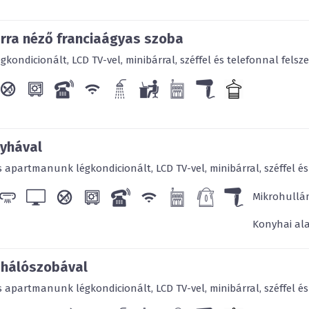
rra néző franciaágyas szoba
ondicionált, LCD TV-vel, minibárral, széffel és telefonnal felszere
yhával
apartmanunk légkondicionált, LCD TV-vel, minibárral, széffel és t
Mikrohullá
Konyhai ala
 hálószobával
apartmanunk légkondicionált, LCD TV-vel, minibárral, széffel és t