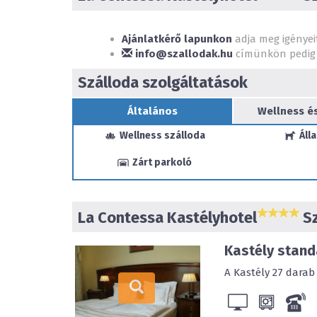
Ajánlatkérő lapunkon
adja meg igényei
info@szallodak.hu
címünkön pedig 
Szálloda szolgáltatások
Általános
Wellness é
Wellness szálloda
Álla
Zárt parkoló
La Contessa Kastélyhotel
Sz
Kastély stan
A Kastély 27 darab