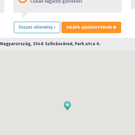
Család nagyobb gyerekkel
Összes vélemény
Inkább ajánlatot kérek
Magyarország, 3348 Szilvásvárad, Park utca 6.