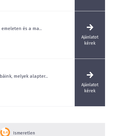
hangulatot ad egy esti beszélgetéshez, amit a
jessé. A
Grill terasz
a Szalonból nyílik, a 150 fős
lyszíne a grill vacsoráknak. A komfortos berendezés
ilátás okozza, hogy grillpartyk, céges
 emeleten és a ma...
gadások is gyakran itt kerülnek megrendezésre.
Ajánlatot
kérek
soló
várja, a felnőttek élményelemekkel
ri úszómedencét
, szaunákat, jégkutat vehetnek
olárium, masszázs és fény- és hangterápiás kád
ölgy a barlanggal, a patakkal, a vízeséssel
ent az idelátogatónak. Az állatok barátai
áink, melyek alapter...
vakat is meglátogathatnak. Az erdei kisvasúton
árhatjuk be a környéket. A múltba erdészeti,
Ajánlatot
umban tekinthetünk be.
kérek
Ismeretlen