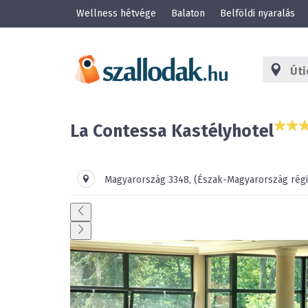
Wellness hétvége
Balaton
Belföldi nyaralás
La Contessa Kastélyhotel
Magyarország
3348
,
(Észak-Magyarország régi