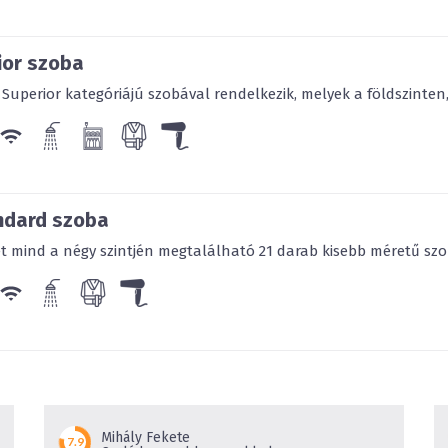
boxos elrendezés kellemes 
koktélbár kínálata tesz tel
tér nyári estéken idilli he
ior szoba
mellett a lélegzetelállító k
 Superior kategóriájú szobával rendelkezik, melyek a földszinten,
rendezvények és esküvői fo
A kisebbeket
gyermekpanc
felszerelt
beltéri és külté
igénybe. A kényeztetést sz
teszi teljessé. A Szalajka-v
ndard szoba
kihagyhatatlan élményt jel
 mind a négy szintjén megtalálható 21 darab kisebb méretű szob
pisztrángokat és lipicai lo
nosztalgikus hangulatban j
lótörténeti és börtönmúze
Mihály Fekete