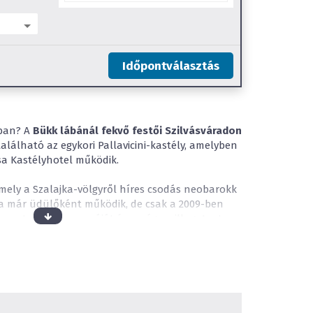
Időpontválasztás
ában? A
Bükk lábánál fekvő festői Szilvásváradon
alálható az egykori Pallavicini-kastély, amelyben
a Kastélyhotel működik.
amely a Szalajka-völgyről híres csodás neobarokk
óta már üdülőként működik, de csak a 2009-ben
 nyerte el mai pompáját és a négy csillagot a La
elegáns olasz bútorok
kal berendezett 80 szobás
ahozza a nemesi életérzést, ugyanakkor
reltsége a modern kor elvárásainak megfelelően
iztosítanak az autóval érkezőknek. A műemlék