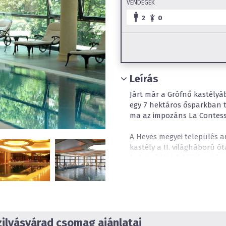
VENDÉGEK
2
0
Leírás
Járt már a Grófnő kastély
egy 7 hektáros ősparkban t
ma az impozáns La Contess
A Heves megyei település 
kastély a II. világháború 
befejeződött felújítás után
Contessa Kastélyhotel. Az
szálloda küllemében vissz
szolgáltatásai és a felsze
lettek kialakítva.
A parkban zárt parkolót b
ilvásvárad csomag ajánlatai