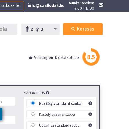
Munkanapokon
Iratkozz fel
info@szallodak.hu
9:00 - 17:00
Keresés
2
0
Vendégeink értékelése
SZOBA TÍPUS
Kastély standard szoba
Kastély superior szoba
Udvarház standard szoba