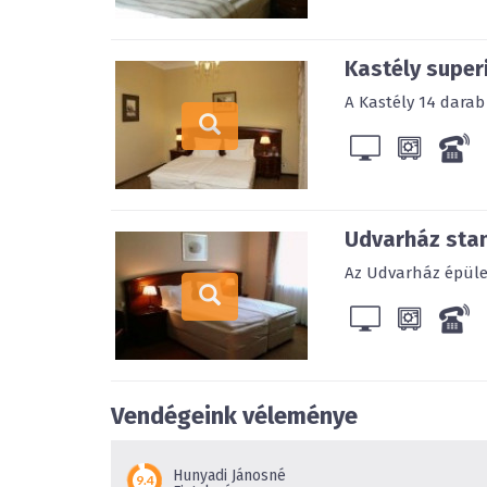
Kastély super
A Kastély 14 darab
Udvarház sta
Az Udvarház épület
Vendégeink véleménye
Hunyadi Jánosné