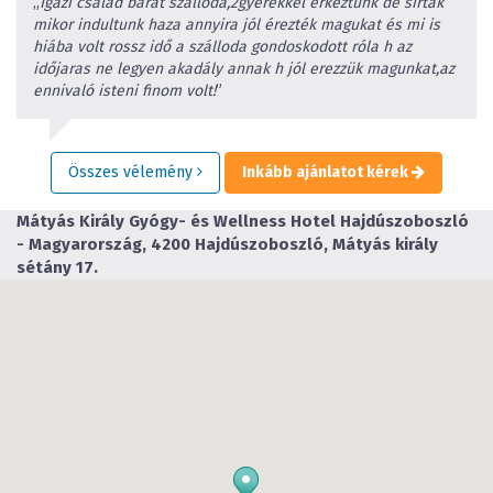
„
Igazi család barát szálloda,2gyerekkel érkeztünk de sírtak
mikor indultunk haza annyira jól érezték magukat és mi is
hiába volt rossz idő a szálloda gondoskodott róla h az
időjaras ne legyen akadály annak h jól erezzük magunkat,az
ennivaló isteni finom volt!
”
Összes vélemény
Inkább ajánlatot kérek
Mátyás Király Gyógy- és Wellness Hotel
Hajdúszoboszló
- Magyarország, 4200 Hajdúszoboszló, Mátyás király
sétány 17.