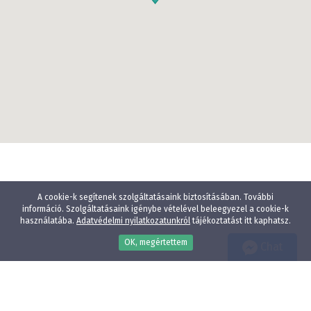
A cookie-k segítenek szolgáltatásaink biztosításában. További
információ. Szolgáltatásaink igénybe vételével beleegyezel a cookie-k
használatába.
Adatvédelmi nyilatkozatunkról
tájékoztatást itt kaphatsz.
OK, megértettem
Chat
Wellness
Gyógyfürdő
Gyerekbarát
Vízparti szállodák
Élményfürdő közelében
Állatbarát
Adatvédelmi nyilatkozat