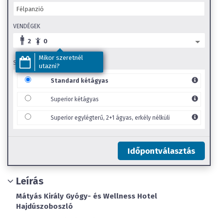
VENDÉGEK
2
0
Mikor szeretnél
SZOBA TÍPUS
utazni?
Standard kétágyas
Superior kétágyas
Superior egylégterű, 2+1 ágyas, erkély nélküli
Időpontválasztás
Leírás
Mátyás Király Gyógy- és Wellness Hotel
Hajdúszoboszló