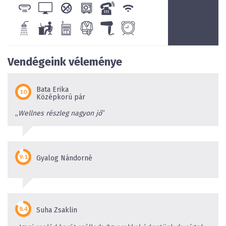
Vendégeink véleménye
Bata Erika
Középkorú pár
„
Wellnes részleg nagyon jó
”
Gyalog Nándorné
Suha Zsaklin