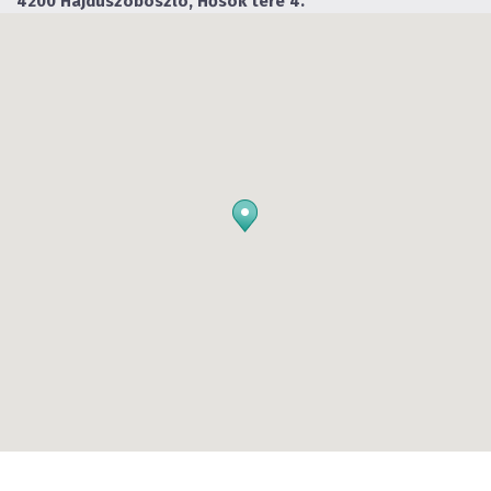
4200 Hajdúszoboszló, Hősök tere 4.