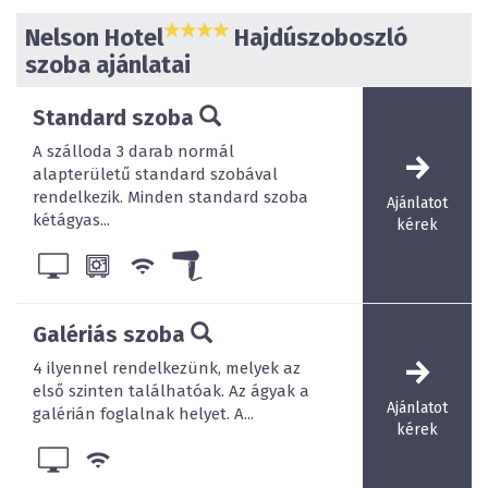
szervezés terhét az Ön válláról. Légkondicionált 50 fős
Nelson Hotel
Hajdúszoboszló
éttermünk, 60 fős különtermünk és 40 fő elhelyezésére
alkalmas teraszunk egyaránt kiválóan alkalmasak céges
szoba ajánlatai
rendezvények, tréningek, üzleti találkozók, családi és
baráti rendezvények, esküvők, meglepetés party-k,
Standard szoba
sajtótájékoztatók, lebonyolítására.
A szálloda 3 darab normál
Nelson tengernagy lakosztálya ad otthont
alapterületű standard szobával
cukrászdánknak, ahol kellemes környezetben
rendelkezik. Minden standard szoba
Ajánlatot
kényeztetheti érzékeit.
kétágyas...
kérek
Kávékülönlegességeink és több mint 60-féle desszertünk
nyújt biztosítékot arra, hogy a nap bármely időszakában
nyugalomra találjon nálunk.
Galériás szoba
4 ilyennel rendelkezünk, melyek az
első szinten találhatóak. Az ágyak a
Ajánlatot
galérián foglalnak helyet. A...
kérek