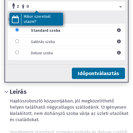
2
0
Mikor szeretnél
SZOBA TÍPUS
utazni?
Standard szoba
Galériás szoba
Deluxe szoba
Időpontválasztás
Leírás
Hajdúszoboszló központjában, jól megközelíthető
helyen található négycsillagos szállodánk. 13 igényesen
kialakított, nem dohányzó szoba várja az üzleti utazókat
és családokat.
Vendégeink standard, superior galériás és deluxe családi