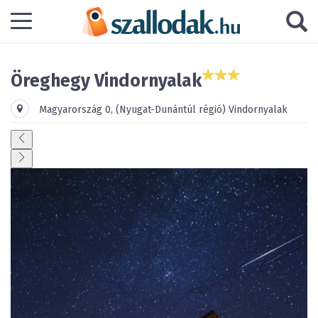
Öreghegy Vindornyalak
Magyarország
0
,
(Nyugat-Dunántúl régió)
Vindornyalak