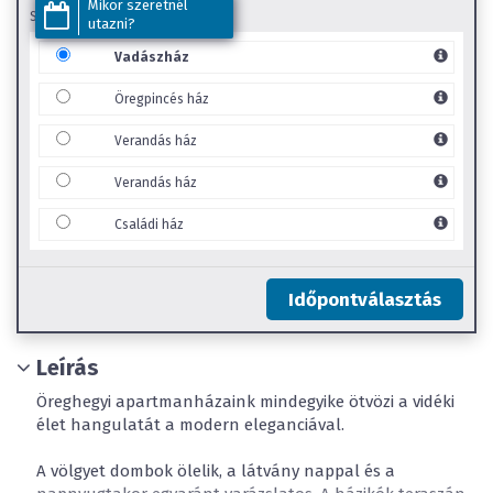
Mikor szeretnél
SZOBA TÍPUS
utazni?
Vadászház
Öregpincés ház
Verandás ház
Verandás ház
Családi ház
Időpontválasztás
Leírás
Öreghegyi apartmanházaink mindegyike ötvözi a vidéki
élet hangulatát a modern eleganciával.
A völgyet dombok ölelik, a látvány nappal és a