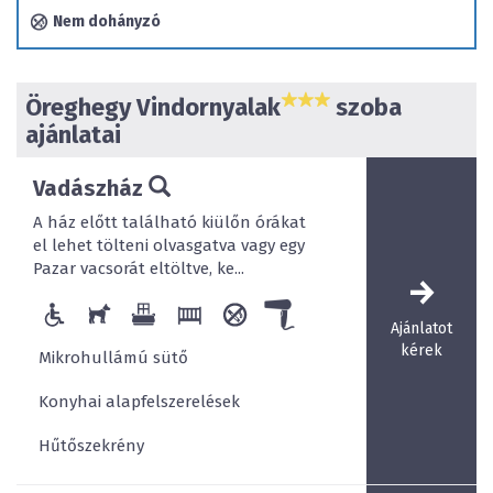
Nem dohányzó
Ideális környezet gyermekkel érkező családoknak, ahol a
kicsik testközelből megismerkedhetnek az állatokkal,
megfigyelhetik szokásaikat, viselkedésüket.
Öreghegy Vindornyalak
szoba
ajánlatai
Vadászház
A ház előtt található kiülőn órákat
el lehet tölteni olvasgatva vagy egy
Pazar vacsorát eltöltve, ke...
Ajánlatot
kérek
Mikrohullámú sütő
Konyhai alapfelszerelések
Hűtőszekrény