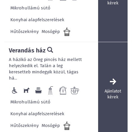
kérek
Mikrohullámú sütő
Konyhai alapfelszerelések
Hűtőszekrény
Mosógép
Verandás ház
A házikó az Öreg pincés ház mellett
helyezkedik el. Talán a leg
keresetteb mindegyik közül, tágas
há...
Ajánlatot
kérek
Mikrohullámú sütő
Konyhai alapfelszerelések
Hűtőszekrény
Mosógép