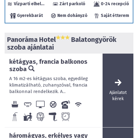
Vízparti elhelyezkedés
Zárt parkoló
0-24 recepció
Wifi hozzáférés ingyenes a szálloda egész területén, a
szálloda melletti strandon tenisz és a vízi sportok teljes
Gyerekbarát
Nem dohányzó
Saját étterem
skálája, gyermekmedence, óriáscsúszda áll vendégeink
rendelkezésére.
A környék felfedezésében kerékpárkölcsönzéssel,
Panoráma Hotel
Balatongyörök
kirándulások, változatos programok szervezésével
szoba ajánlatai
segítünk vendégeinknek.
A közeli települések: Keszthely, Hévíz, Badacsony,
kétágyas, francia balkonos
Tapolca Sümeg, Zalakaros, közkedvelt kirándulási
szoba
célpontok.
A 16 m2-es kétágyas szoba, egyedileg
Áraink tartalmazzák vendégeink részére az ingyenes
klimatizálható, zuhanyzóval, francia
parkolást, a wellness rész használatát, a strandbelépőt
balkonnal rendelkezik. A...
is!
Ajánlatot
kérek
NTAK regisztrációs szám: SZ19000218-Hotel
háromágyas, erkélyes vagy