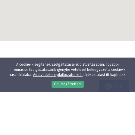
A cookie-k segítenek szolgáltatásaink biztosításában. További
információ. Szolgáltatásaink igénybe vételével beleegyezel a cookie-k
használatába.
Adatvédelmi nyilatkozatunkról
tájékoztatást itt kaphatsz.
OK, megértettem
Chat
Wellness
Gyógyfürdő
Gyerekbarát
Vízparti szállodák
Élményfürdő közelében
Állatbarát
Adatvédelmi nyilatkozat
E-mail:
info@szallodak.hu
Minden jog fenntartva - HotelPremio Kft.