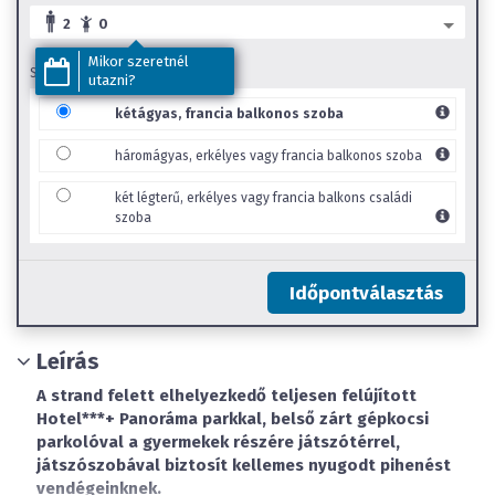
2
0
Mikor szeretnél
SZOBA TÍPUS
utazni?
kétágyas, francia balkonos szoba
háromágyas, erkélyes vagy francia balkonos szoba
két légterű, erkélyes vagy francia balkons családi
szoba
Időpontválasztás
Leírás
A strand felett elhelyezkedő teljesen felújított
Hotel***+ Panoráma parkkal, belső zárt gépkocsi
parkolóval a gyermekek részére játszótérrel,
játszószobával biztosít kellemes nyugodt pihenést
vendégeinknek.