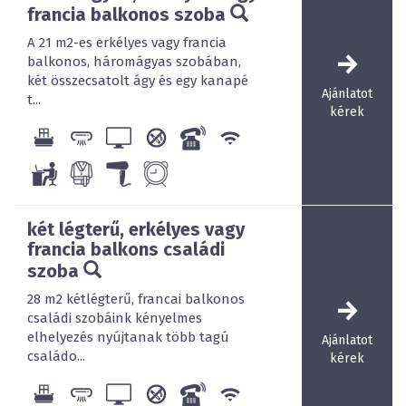
francia balkonos szoba
A 21 m2-es erkélyes vagy francia
balkonos, háromágyas szobában,
két összecsatolt ágy és egy kanapé
Ajánlatot
t...
kérek
A vízparttól a távolság
100 m
két légterű, erkélyes vagy
francia balkons családi
szoba
28 m2 kétlégterű, francai balkonos
családi szobáink kényelmes
elhelyezés nyújtanak több tagú
Ajánlatot
családo...
kérek