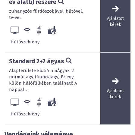
év alatti) részére
zuhanyzós fürdőszobával, hűtővel,
tv-vel.
Ajánlatot
kérek
 Saját ősfás kert, grillezési lehetőséggel, játszótérrel és
parti büféstanddal
Hűtőszekrény
Standard 2+2 ágyas
Alapterülete kb. 54 nmÁgyak: 2
normál ágy, (franciaágy) Ez egy
 Díjmentes parkolás
külön hálófülkében található.A
nappal...
Ajánlatot
kérek
Hűtőszekrény
 Étterem büféreggelivel, Drinkbár
Vendégeink véleménye