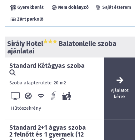
Gyerekbarát
Nem dohányzó
Saját étterem
Zárt parkoló
Étterem és drinkbár (a közelben számos étterem és
szórakozóhely érhető el), teniszpálya, strand a közelben,
vízi sportolási lehetőségek, telefon, saját parkoló. 
Sirály Hotel
Balatonlelle szoba
Közvetlen Balaton-parti elhelyezkedés
ajánlatai
Standard Kétágyas szoba
 22 db kétágyas illetve pótágyazható szoba
Szoba alapterülete: 20 m2
Ajánlatot
kérek
Hűtőszekrény
 4 db négyágyas apartman + 1 ággyal
Standard 2+1 ágyas szoba
2 felnőtt és 1 gyermek (12