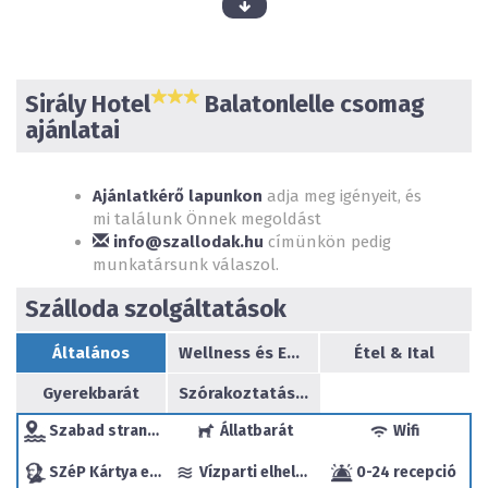
Sirály Hotel
Balatonlelle csomag
ajánlatai
Ajánlatkérő lapunkon
adja meg igényeit, és
mi találunk Önnek megoldást
Szobainformáció: A Sirály Hotel összesen 26 db szobával
info@szallodak.hu
címünkön pedig
rendelkezik, ebből 4 db családi szoba, a többi - azaz 22
munkatársunk válaszol.
db - szoba 2 ágyas illetve pótágyazható.
Szálloda szolgáltatások
Általános
Wellness és Egészség
Étel & Ital
Gyerekbarát
Szórakoztatás/sport
Szabad strand a közelben
Állatbarát
Wifi
SZéP Kártya elfogadóhely
Vízparti elhelyezkedés
0-24 recepció