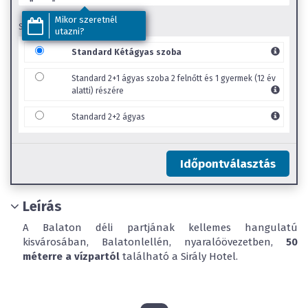
Mikor szeretnél
SZOBA TÍPUS
utazni?
Standard Kétágyas szoba
Standard 2+1 ágyas szoba 2 felnőtt és 1 gyermek (12 év
alatti) részére
Standard 2+2 ágyas
Időpontválasztás
Leírás
A Balaton déli partjának kellemes hangulatú
kisvárosában, Balatonlellén, nyaralóövezetben,
50
méterre a vízpartól
található a Sirály Hotel.