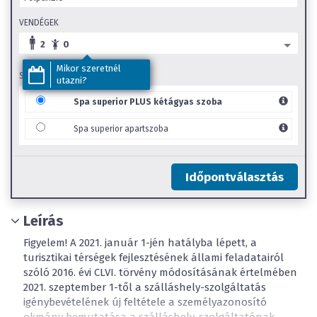
VENDÉGEK
2
0
Mikor szeretnél
SZOBA TÍPUS
utazni?
Spa superior PLUS kétágyas szoba
Spa superior apartszoba
Időpontválasztás
Leírás
Figyelem! A 2021. január 1-jén hatályba lépett, a
turisztikai térségek fejlesztésének állami feladatairól
szóló 2016. évi CLVI. törvény módosításának értelmében
2021. szeptember 1-től a szálláshely-szolgáltatás
igénybevételének új feltétele a személyazonosító
okmány bemutatása a szálláshely-szolgáltatónak