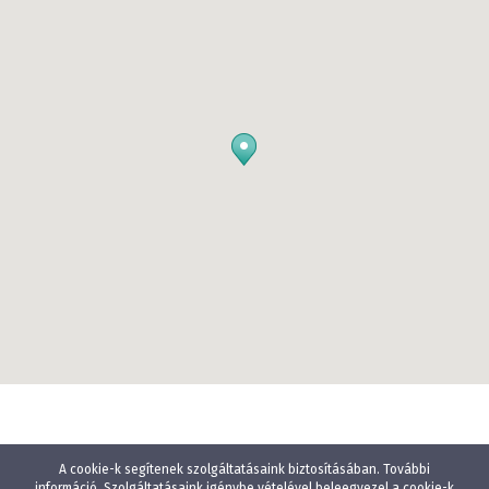
A cookie-k segítenek szolgáltatásaink biztosításában. További
információ. Szolgáltatásaink igénybe vételével beleegyezel a cookie-k