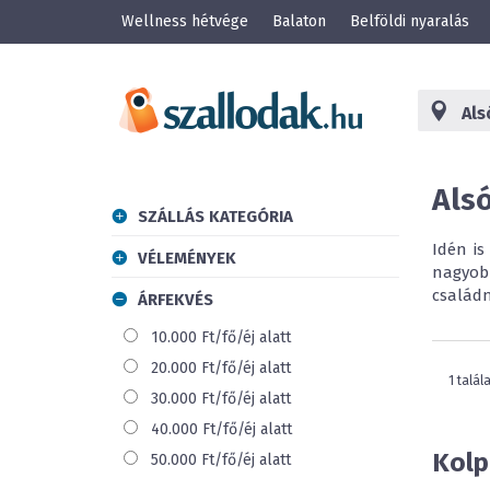
Wellness hétvége
Balaton
Belföldi nyaralás
Als
SZÁLLÁS KATEGÓRIA
Idén i
VÉLEMÉNYEK
nagyobb
családn
ÁRFEKVÉS
10.000 Ft/fő/éj alatt
20.000 Ft/fő/éj alatt
1 talál
30.000 Ft/fő/éj alatt
40.000 Ft/fő/éj alatt
Kolp
50.000 Ft/fő/éj alatt