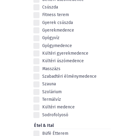
Csúszda
Fitness terem
Gyerek csúszda
Gyerekmedence
Gyógyvíz
Gyógymedence
Kültéri gyerekmedence
Kültéri úszómedence
Masszázs
Szabadtéri élménymedence
Szauna
Szolárium
Termálvíz
Kültéri medence
Sodrofolyosó
Étel & Ital
Büfé Étterem