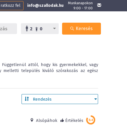
Munkanapokon
Iratkozz fel
info@szallodak.hu
9:00 - 17:00
Keresés
2
0
Függetlenül attól, hogy kis gyermekekkel, vagy
 melletti település kiváló szórakozás az egész
Alsópáhok
Értékelés