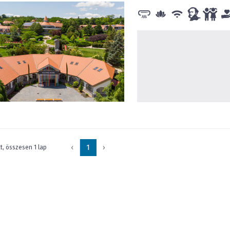
‹
1
›
at, összesen 1 lap