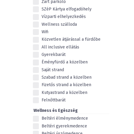
Zárt parkoló
SZéP Kártya elfogadóhely
Vízparti elhelyezkedés
Wellness szálloda
Wifi
Közvetlen átjárással a fürdőbe
All inclusive ellátás
Gyerekbarát
Éményfürdő a közelben
Saját strand
Szabad strand a közelben
Fizetős strand a közelben
Kutyastrand a közelben
Felnőttbarát
Wellness és Egészség
Beltéri élménymedence
Beltéri gyerekmedence
Beltéri úszómedence