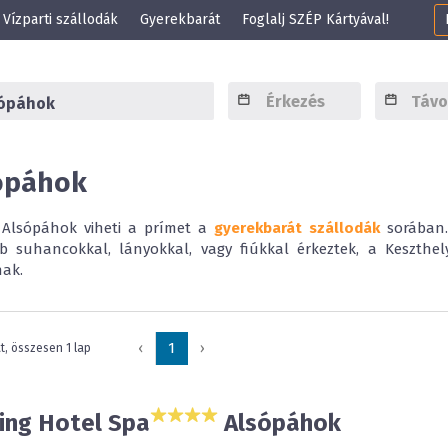
Vízparti szállodák
Gyerekbarát
Foglalj SZÉP Kártyával!
ópáhok
s Alsópáhok viheti a prímet a
gyerekbarát szállodák
sorában. 
 suhancokkal, lányokkal, vagy fiúkkal érkeztek, a Keszthely
ak.
‹
1
›
at, összesen 1 lap
ing Hotel Spa
Alsópáhok