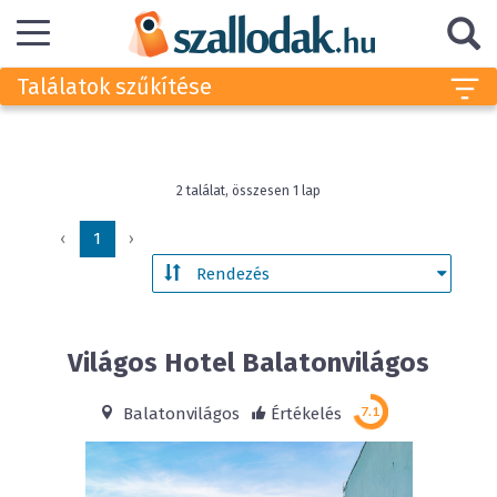
Találatok szűkítése
2 találat, összesen 1 lap
‹
1
›
Világos Hotel
Balatonvilágos
Balatonvilágos
Értékelés