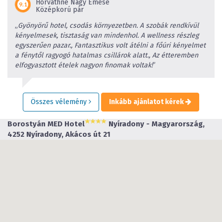
Horváthné Nagy Emese
Középkorú pár
„
Gyönyörű hotel, csodás környezetben. A szobák rendkívül
kényelmesek, tisztaság van mindenhol. A wellness részleg
egyszerűen pazar., Fantasztikus volt átélni a főúri kényelmet
a fénytől ragyogó hatalmas csillárok alatt., Az étteremben
elfogyasztott ételek nagyon finomak voltak!
”
Összes vélemény
Inkább ajánlatot kérek
Borostyán MED Hotel
Nyíradony - Magyarország,
4252 Nyíradony, Akácos út 21