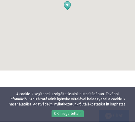
A cookie-k segítenek szolgáltatásaink biztosításában. További
információ. Szolgáltatásaink igénybe vételével beleegyezel a cookie-k
használatába.
Adatvédelmi nyilatkozatunkról
tájékoztatást itt kaphatsz.
OK, megértettem
Chat
Wellness
Gyógyfürdő
Gyerekbarát
Vízparti szállodák