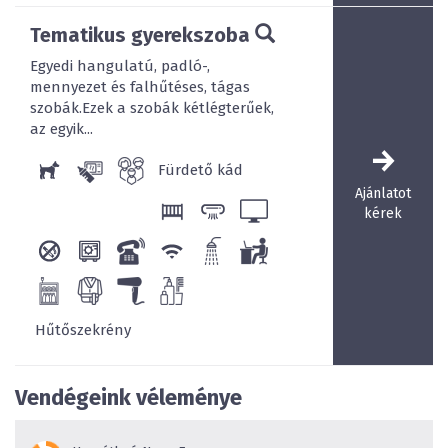
Tematikus gyerekszoba
Egyedi hangulatú, padló-,
mennyezet és falhűtéses, tágas
szobák.Ezek a szobák kétlégterűek,
az egyik...
Fürdető kád
Ajánlatot
kérek
Hűtőszekrény
Vendégeink véleménye