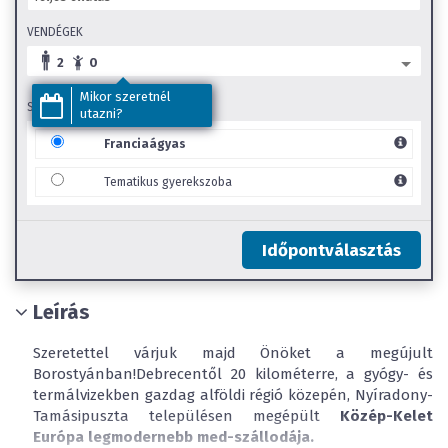
VENDÉGEK
2
0
Mikor szeretnél
SZOBA TÍPUS
utazni?
Franciaágyas
Tematikus gyerekszoba
Időpontválasztás
Leírás
Szeretettel várjuk majd Önöket a megújult
Borostyánban!Debrecentől 20 kilométerre, a gyógy- és
termálvizekben gazdag alföldi régió közepén, Nyíradony-
Tamásipuszta településen megépült
Közép-Kelet
Európa legmodernebb med-szállodája.