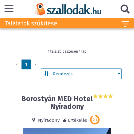
Találatok szűkítése
1 találat, összesen 1 lap
‹
1
›
Borostyán MED Hotel
Nyíradony
Nyíradony
Értékelés