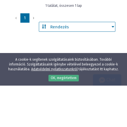
1 találat, összesen 1 lap
‹
1
›
A cookie-k segítenek szolgáltatásaink biztosításában. További
információ. Szolgáltatásaink igénybe vételével beleegyezel a cookie-k
használatába.
Adatvédelmi nyilatkozatunkról
tájékoztatást itt kaphatsz.
OK, megértettem
Chat
Wellness
Gyógyfürdő
Gyerekbarát
Vízparti szállodák
Élményfürdő közelében
Állatbarát
Adatvédelmi nyilatkozat
E-mail:
info@szallodak.hu
Minden jog fenntartva - HotelPremio Kft.