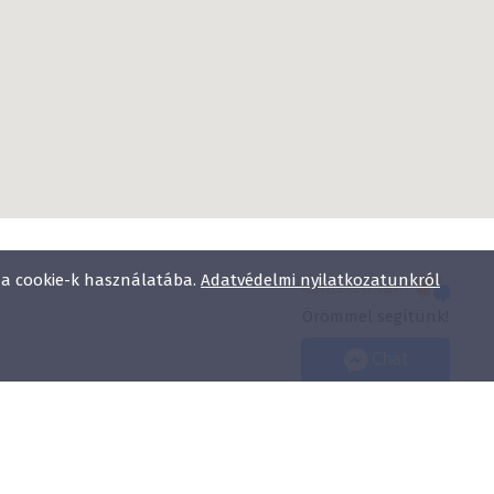
l a cookie-k használatába.
Adatvédelmi nyilatkozatunkról
Kérdésed van?
Örömmel segítünk!
Chat
Adatvédelmi nyilatkozat