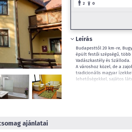
2
0
Leírás
Budapesttől 20 km-re, Bugy
épült festői szépségű, töb
Vadászkastély és Szálloda.
A városhoz közel, de a zajo
tradicionális magyar ízekke
lehetőségekkel, sajátos lá
A 2011. július 14-én átadás
szobával várja a kedves Ve
fürdőszobák WC-vel, LCD TV,
légkondicionáló, internet l
csomag ajánlatai
Legyen szó konferenciáról, 
sajtótájékoztatóról, céges 