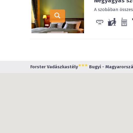
Négyágyas s
A szobában összesen
Forster Vadászkastély
Bugyi - Magyarország