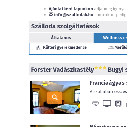
Ajánlatkérő lapunkon
adja meg igényei
info@szallodak.hu
címünkön pedig 
Szálloda szolgáltatások
Általános
Wellness é
Kültéri gyerekmedence
Merül
Forster Vadászkastély
Bugyi 
Franciaágyas
A szobában összesen