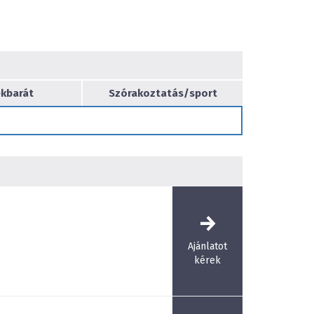
, családi eseményekről, esküvőről, a Forster
őségeket kínál.
rster Vadászkastély parkja, illetve adottságai (pl.
rácshely) ideális helyszínként szolgál
. csapatépítő tréningek, családi napok, kerti
kbarát
Szórakoztatás/sport
bonyolítására. Családi napok alkalmával igény
folyamot, főzőversenyt, látványsütéseket,
yeket, illetve gyermek programokat.
s komolyzenei, illetve prózai előadások
ég. Az előtte található tér, a rendezvény
0-4000 fő befogadására alkalmas.
l, egyedi gasztronómiai és program
tványelemekkel várjuk kedves vendégeinket.
 rendezvény esetén történhetnek étlapról
Ajánlatot
zám esetén előre pontosított menüsorokat
kérek
 büféasztalról. Kérésre természetesen más