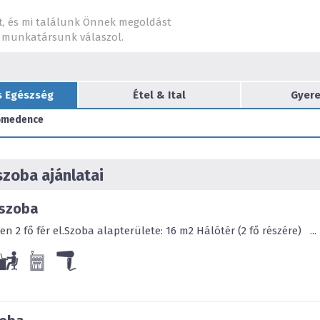
bemutatóról, családi napról
Vadászkastély ideális lehet
t, és mi találunk Önnek megoldást
munkatársunk válaszol.
Szabadtéri lehetőségek: A Fo
udvaron búbos kemence, bog
szabadtéri rendezvények, pl
s Egészség
Étel & Ital
Gyere
partik, és koktél partik le
szerint szervezünk főzőtan
őmedence
erdőtúrát, ügyességi versen
Nagyszínpadunkon könnyű-é
lebonyolítására van lehetős
szoba ajánlatai
típusától függően, kb. 300
 szoba
Tradicionális magyar ízekke
 2 fő fér el.Szoba alapterülete: 16 m2 Hálótér (2 fő részére) ...
lehetőségekkel, sajátos lá
A főétkezések kis létszámú
kiválasztva, nagyobb léts
kínálunk felszolgálva vagy
menüket is összeállítunk.