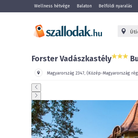
Wellness hétvége
Balaton
Belföldi nyaralás
Forster Vadászkastély
Bu
Magyarország
2347
,
(Közép-Magyarország rég