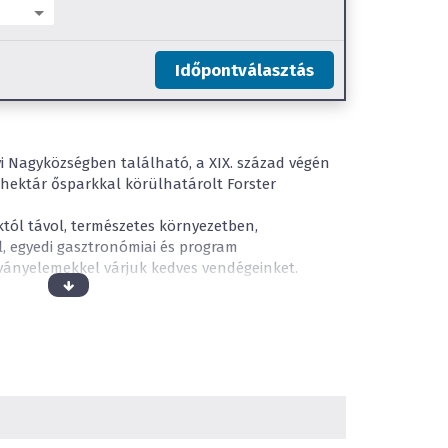
Időpontválasztás
i Nagyközségben található, a XIX. század végén
b hektár ősparkkal körülhatárolt Forster
któl távol, természetes környezetben,
l, egyedi gasztronómiai és program
tványelemekkel várjuk kedves vendégeinket.
ra került Forster Vadászkastély és Szálloda 45
ndégeket. Felszereltségük: kádas és zuhanyzós
 telefon, kérésre minibár, szobaszéf,
ehetősége.
csapatépítő tréningről, partnertalálkozóról,
rendezvényről, karácsonyi partiról, elegáns bálról,