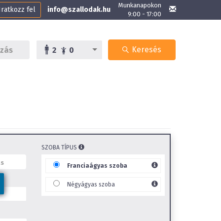
Munkanapokon
Iratkozz fel
info@szallodak.hu
9:00 - 17:00
Keresés
2
0
SZOBA TÍPUS
Franciaágyas szoba
Négyágyas szoba