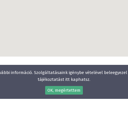
vábbi információ. Szolgáltatásaink igénybe vételével beleegyeze
tájékoztatást itt kaphatsz.
OK, megértettem
Gyerekbarát
Vízparti szállodák
Élményfürdő közelében
Állatbarát
E-mail:
info@szallodak.hu