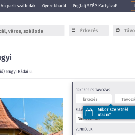
Vízparti szállodák
Gyerekbarát
Foglalj SZÉP Kártyával!
gyi
ió)
Bugyi
Rádai u.
ÉRKEZÉS ÉS TÁVOZÁS
Mikor szeretnél
ELLÁTÁS
utazni?
VENDÉGEK