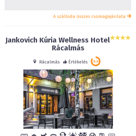
A szálloda összes csomagajánlata
Jankovich Kúria Wellness Hotel
Rácalmás
Rácalmás
Értékelés