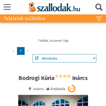
Találatok szűkítése
7 találat, összesen 1 lap
‹
1
›
Bodrogi Kúria
Inárcs
Inárcs
Értékelés