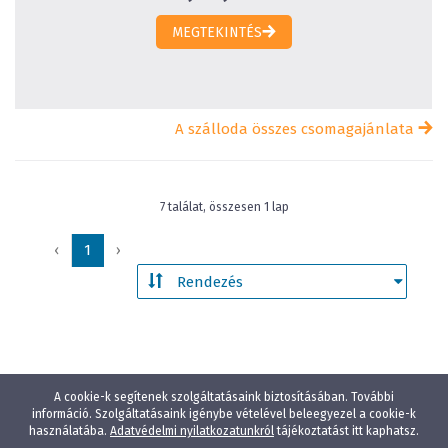
MEGTEKINTÉS
A szálloda összes csomagajánlata
7 találat, összesen 1 lap
‹
1
›
A cookie-k segítenek szolgáltatásaink biztosításában. További
információ. Szolgáltatásaink igénybe vételével beleegyezel a cookie-k
használatába.
Adatvédelmi nyilatkozatunkról
tájékoztatást itt kaphatsz.