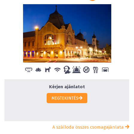
Kérjen ajánlatot
MEGTEKINTÉS
A szálloda összes csomagajánlata