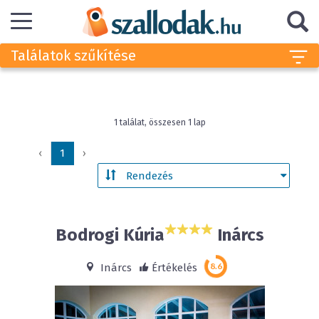
Találatok szűkítése
1 találat, összesen 1 lap
‹
1
›
Bodrogi Kúria
Inárcs
Inárcs
Értékelés