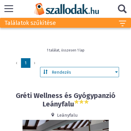
Találatok szűkítése
1 találat, összesen 1 lap
‹
1
›
Gréti Wellness és Gyógypanzió
Leányfalu
Leányfalu