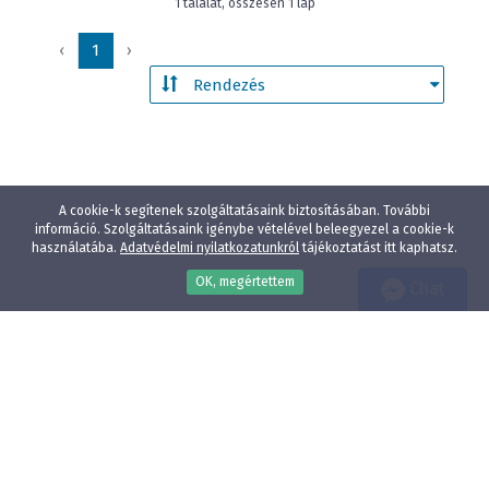
1 találat, összesen 1 lap
‹
1
›
A cookie-k segítenek szolgáltatásaink biztosításában. További
információ. Szolgáltatásaink igénybe vételével beleegyezel a cookie-k
használatába.
Adatvédelmi nyilatkozatunkról
tájékoztatást itt kaphatsz.
OK, megértettem
Chat
Wellness
Gyógyfürdő
Gyerekbarát
Vízparti szállodák
Élményfürdő közelében
Állatbarát
Adatvédelmi nyilatkozat
E-mail:
info@szallodak.hu
Minden jog fenntartva - HotelPremio Kft.