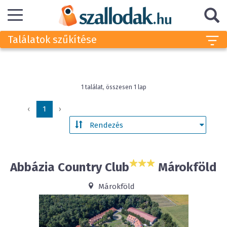
Találatok szűkítése
1 találat, összesen 1 lap
‹
1
›
Abbázia Country Club
Márokföld
Márokföld