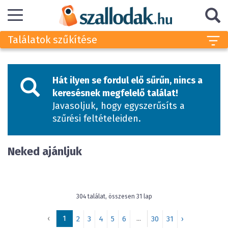
Találatok szűkítése
Hát ilyen se fordul elő sűrűn, nincs a
keresésnek megfelelő találat!
Javasoljuk, hogy egyszerűsíts a
szűrési feltételeiden.
Neked ajánljuk
304 találat, összesen 31 lap
‹
1
...
2
3
4
5
6
30
31
›