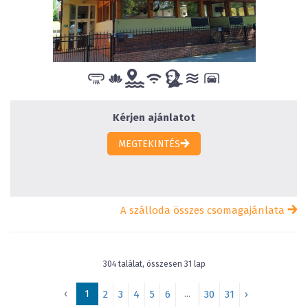
Kérjen ajánlatot
MEGTEKINTÉS
A szálloda összes csomagajánlata
304 találat, összesen 31 lap
‹
1
...
2
3
4
5
6
30
31
›