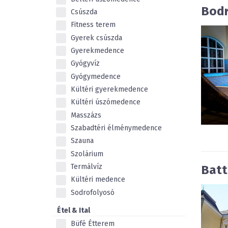
Bodr
Csúszda
Fitness terem
Gyerek csúszda
Gyerekmedence
Gyógyvíz
Gyógymedence
Kültéri gyerekmedence
Kültéri úszómedence
Masszázs
Szabadtéri élménymedence
Szauna
Szolárium
Termálvíz
Batt
Kültéri medence
Sodrofolyosó
Étel & Ital
Büfé Étterem