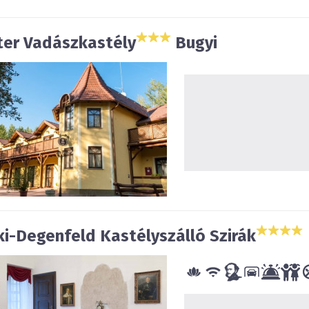
ter Vadászkastély
Bugyi
ki-Degenfeld Kastélyszálló Szirák