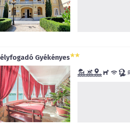
élyfogadó Gyékényes