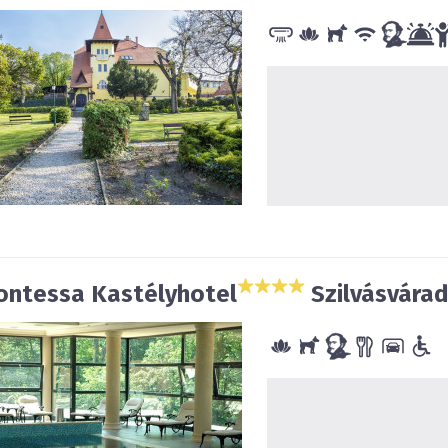
ontessa Kastélyhotel
Szilvásvára