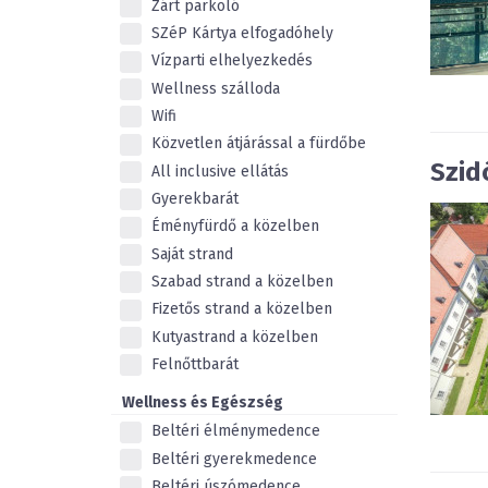
Zárt parkoló
SZéP Kártya elfogadóhely
Vízparti elhelyezkedés
Wellness szálloda
Wifi
Közvetlen átjárással a fürdőbe
Szid
All inclusive ellátás
Gyerekbarát
Éményfürdő a közelben
Saját strand
Szabad strand a közelben
Fizetős strand a közelben
Kutyastrand a közelben
Felnőttbarát
Wellness és Egészség
Beltéri élménymedence
Beltéri gyerekmedence
Beltéri úszómedence