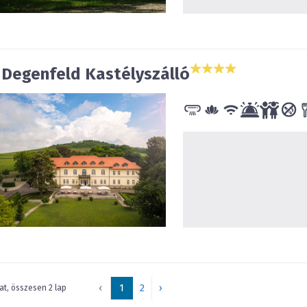
 Degenfeld Kastélyszálló
‹
1
2
›
lat, összesen 2 lap