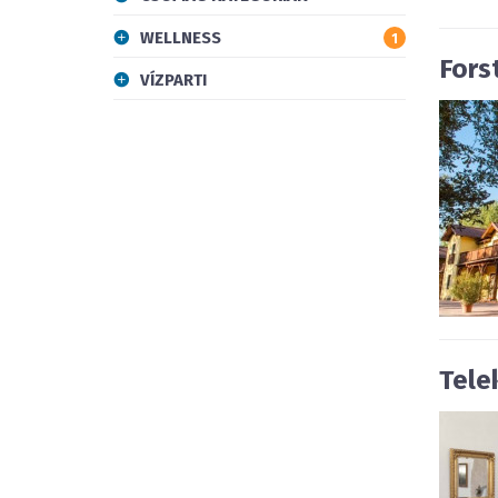
WELLNESS
1
Fors
VÍZPARTI
Tele