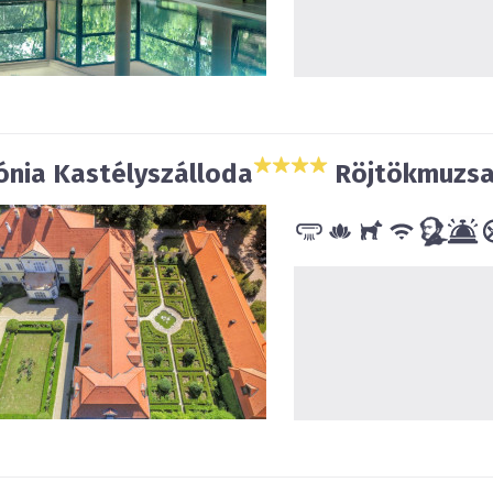
ónia Kastélyszálloda
Röjtökmuzsa