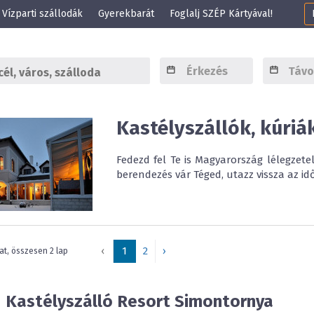
Vízparti szállodák
Gyerekbarát
Foglalj SZÉP Kártyával!
Kastélyszállók, kúriá
Fedezd fel Te is Magyarország lélegzetel
berendezés vár Téged, utazz vissza az id
‹
1
2
›
lat, összesen 2 lap
d Kastélyszálló Resort
Simontornya