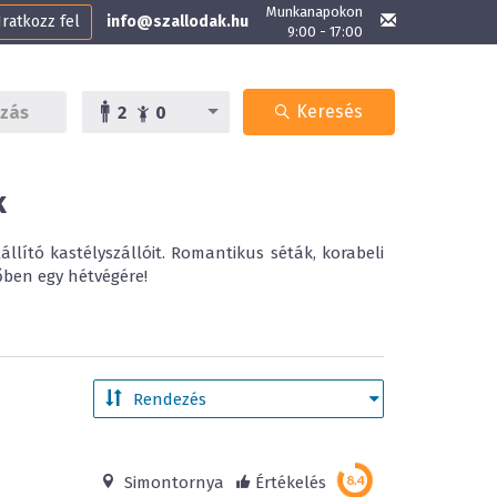
Munkanapokon
Iratkozz fel
info@szallodak.hu
9:00 - 17:00
Keresés
2
0
k
állító kastélyszállóit. Romantikus séták, korabeli
őben egy hétvégére!
Simontornya
Értékelés