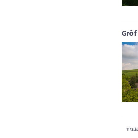
Gróf
11 talá