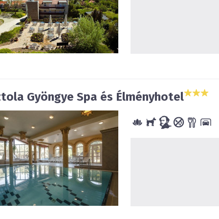
tola Gyöngye Spa és Élményhotel