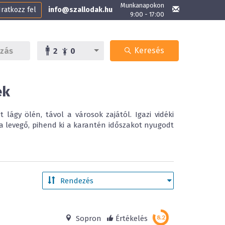
Munkanapokon
Iratkozz fel
info@szallodak.hu
9:00 - 17:00
Keresés
2
0
ek
lágy ölén, távol a városok zajától. Igazi vidéki
ta levegő, pihend ki a karantén időszakot nyugodt
Sopron
Értékelés