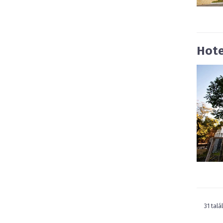
Hote
31 talá