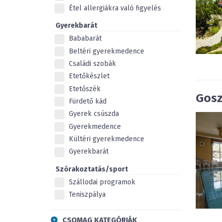
Étel allergiákra való figyelés
Gyerekbarát
Bababarát
Beltéri gyerekmedence
Családi szobák
Etetőkészlet
Etetőszék
Gosz
Fürdető kád
Gyerek csúszda
Gyerekmedence
Kültéri gyerekmedence
Gyerekbarát
Szórakoztatás/sport
Szállodai programok
Teniszpálya
CSOMAG KATEGÓRIÁK