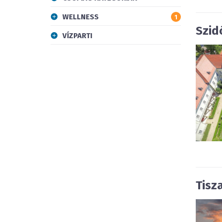
WELLNESS
1
Szid
VÍZPARTI
Tisz