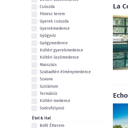
La C
Csúszda
Fitness terem
Gyerek csúszda
Gyerekmedence
Gyógyvíz
Gyógymedence
Kültéri gyerekmedence
Kültéri úszómedence
Masszázs
Szabadtéri élménymedence
Szauna
Szolárium
Termálvíz
Echo
Kültéri medence
Sodrofolyosó
Étel & Ital
Büfé Étterem