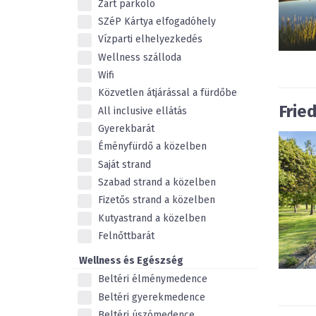
Zárt parkoló
SZéP Kártya elfogadóhely
Vízparti elhelyezkedés
Wellness szálloda
Wifi
Közvetlen átjárással a fürdőbe
Frie
All inclusive ellátás
Gyerekbarát
Éményfürdő a közelben
Saját strand
Szabad strand a közelben
Fizetős strand a közelben
Kutyastrand a közelben
Felnőttbarát
Wellness és Egészség
Beltéri élménymedence
Beltéri gyerekmedence
Beltéri úszómedence