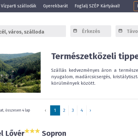
Vízparti szállodák
Gyerekbarát
Foglalj SZÉP Kártyával!
Természetközeli tipp
Szállás kedvezményes áron a természet 
nyugalom, madárcsicsergés, kristálytisz
körülmények között.
‹
1
2
3
4
›
lat, összesen 4 lap
l Lővér
Sopron