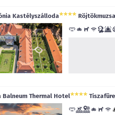
ónia Kastélyszálloda
Röjtökmuzsa
a Balneum Thermal Hotel
Tiszafür