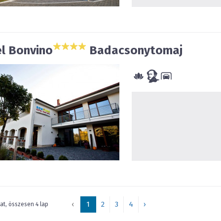
l Bonvino
Badacsonytomaj
‹
1
2
3
4
›
lat, összesen 4 lap